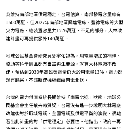
為維持南部地區供電穩定，台電估算，南部發電容量應有
1500萬瓩，但2027年南部地區興達電廠、豐德電廠等大型
火力電廠，總裝置容量共1276萬瓩，不足的部分，大林改
建計畫可再提供額外140萬瓩。
地球公民基金會研究員鄧宇佑認為，用電量增加的楠梓、
橋頭等科學園區都有自設再生能源，就算大林電廠不改
建，預估到2030年高雄發電量仍大於用電量13%，電力都
還有餘裕，不該新建機組繼續南電北送。
台灣的電力供應系統長期維持「南電北送」狀態，地球公
民基金會主任蔡卉荀質疑，台電沒有進一步說明大林電廠
改建後對於區域電網、全國電網及供電平衡的演變，很難
看出此計畫的對「供電穩定」必要性。他指出，政府一再