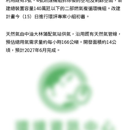
利用既有3號、4號燃煤機組拆除後的空地及剩餘空間，新
建總裝置容量140萬瓩以下的二部燃氣複循環機組。改建
計畫今（15）日進行環評專案小組初審。
天然氣由中油大林蒲配氣站供氣，沿用既有天然氣管線，
預估總用氣需求量約每小時166公噸。開發面積約14公
頃，預計2027年6月完成。