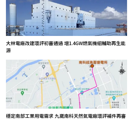
大林電廠改建環評初審通過 增1.4GW燃氣機組輔助再生能
源
穩定南部工業用電需求 九崴南科天然氣電廠環評補件再審