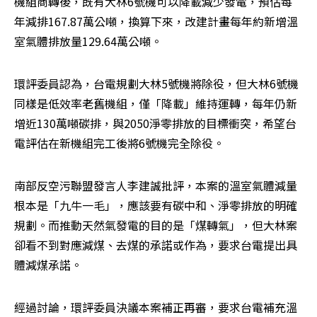
機組商轉後，既有大林6號機可以降載減少發電，預估每
年減排167.87萬公噸，換算下來，改建計畫每年約新增溫
室氣體排放量129.64萬公噸。
環評委員認為，台電規劃大林5號機將除役，但大林6號機
同樣是低效率老舊機組，僅「降載」維持運轉，每年仍新
增近130萬噸碳排，與2050淨零排放的目標衝突，希望台
電評估在新機組完工後將6號機完全除役。
南部反空污聯盟發言人李建誠批評，本案的溫室氣體減量
根本是「九牛一毛」，應該要有碳中和、淨零排放的明確
規劃。而推動天然氣發電的目的是「煤轉氣」，但大林案
卻看不到對應減煤、去煤的承諾或作為，要求台電提出具
體減煤承諾。
經過討論，環評委員決議本案補正再審，要求台電補充溫