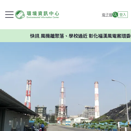
電子報
登入
快訊
風機離聚落、學校過近 彰化福漢風電案環委建議不