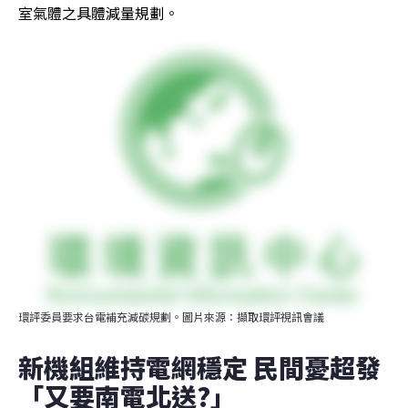
室氣體之具體減量規劃。
環評委員要求台電補充減碳規劃。圖片來源：擷取環評視訊會議
新機組維持電網穩定 民間憂超發
「又要南電北送?」