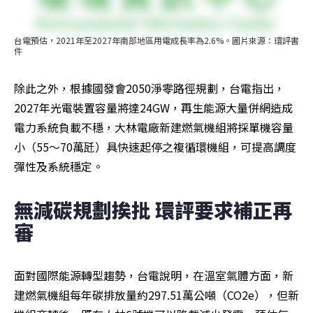
台電預估，2021年至2027年南部地區用電成長率為2.6%。圖片來源：環評書
件
除此之外，根據國發會2050淨零路徑規劃，台電指出，
2027年光電裝置容量將達24GW，再生能源大量併網造成
電力系統負載不穩，大林電廠新建燃氣機組將採單機容量
小（55～70萬瓩）具快速起停之複循環機組，可提高調度
彈性及系統穩定。
無減碳規劃挨批 環評要求補正再
審
面對國際能源轉型趨勢，台電說明，在溫室氣體方面，新
建燃氣機組每年碳排放量約297.51萬公噸（CO2e），但新