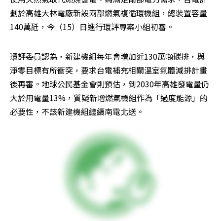
劃於高雄大林電廠新設兩部燃氣複循環機組，總裝置容量
140萬瓩，今（15）日進行環評專案小組初審。
環評委員認為，新建機組每年會增加近130萬噸碳排，與
淨零目標有所衝突，要求台電補充相關溫室氣體減排計畫
後再審。地球公民基金會則預估，到2030年高雄發電量仍
大於用電量13%，質疑新增燃氣機組作為「過度能源」的
必要性，不該新建機組繼續南電北送。