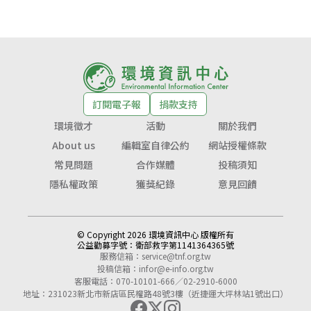
訂閱電子報
捐款支持
環境徵才
活動
關於我們
About us
編輯室自律公約
網站授權條款
常見問題
合作媒體
投稿須知
隱私權政策
獲獎紀錄
意見回饋
© Copyright 2026 環境資訊中心 版權所有
公益勸募字號：
衛部救字第1141364365號
服務信箱：
service@tnf.org.tw
投稿信箱：
infor@e-info.org.tw
客服電話：070-10101-666／02-2910-6000
地址：231023新北市新店區民權路48號3樓（近捷運大坪林站1號出口）