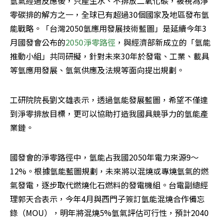
氫氣經過反應後，只產生水、不排放二氧化碳，被視為淨
零碳排的解方之一，全球已有超過30個國家及地區發布氫
能戰略。「台灣2050氫應用發展技術藍圖」是延續今年3
月國發會公布的
2050淨零路徑
，與經濟部新成立的「氫能
推動小組」共同研擬，針對未來30年於發電、工業、載具
等氫應用發展、氫氣供應及法規等面向提出規劃。
工研院院長劉文雄表示，透過氫能發展藍圖，希望不僅達
到淨零排放目標，更可以協助打造我國具競爭力的氫能產
業鏈。
國發會的淨零路徑中，氫能占我國2050年電力來源9～
12%。根據氫能藍圖規劃，未來將以混燒或專燒氫氣的燃
氣發電，逐步取代燃燒化石燃料的發電機組。台電副總經
理郭天合表示，今年4月與西門子簽訂氫能混燒合作備忘
錄（MOU），明年將混燒5%氫氣評估可行性，預計2040