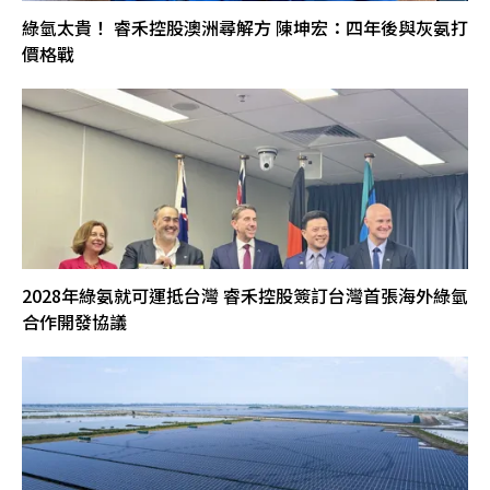
綠氫太貴！ 睿禾控股澳洲尋解方 陳坤宏：四年後與灰氨打
價格戰
2028年綠氨就可運抵台灣 睿禾控股簽訂台灣首張海外綠氫
合作開發協議