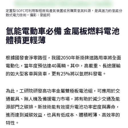
定置型SOFC可利用製程既有產氣裝置或另購買氫氣料源，是具潛力的氫能分
散式電力技術。攝影：劉庭莉
氫能電動車必備 金屬板燃料電池
體積更輕薄
根據國發會淨零路徑，我國2050年新掛牌道路用車將全面
電動化，當年度預估達40萬輛。其中，高載重、長途運輸
的如大型客車與貨車，更有25%將以氫燃料發電。
為此，工研院研發高功率金屬雙極板電池組，可應用於交
通載具、無人機及備援電力市場，將有助於減少交通及能
源部門之碳排。新技術能有效提升電池功率密度與壽命，
進而達到減碳效益，也具有低成本、體積輕薄、高效率的
特性。