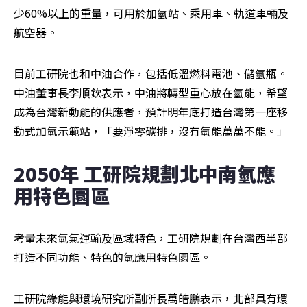
少60%以上的重量，可用於加氫站、乘用車、軌道車輛及
航空器。
目前工研院也和中油合作，包括低溫燃料電池、儲氫瓶。
中油董事長李順欽表示，中油將轉型重心放在氫能，希望
成為台灣新動能的供應者，預計明年底打造台灣第一座移
動式加氫示範站，「要淨零碳排，沒有氫能萬萬不能。」
2050年 工研院規劃北中南氫應
用特色園區
考量未來氫氣運輸及區域特色，工研院規劃在台灣西半部
打造不同功能、特色的氫應用特色園區。
工研院綠能與環境研究所副所長萬皓鵬表示，北部具有環