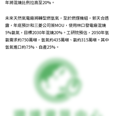
年將混燒比例拉高至20%。
未來天然氣電廠將轉型燃氫氣，至於燃煤機組，郭天合透
露，年底預計和三菱公司簽MOU，使用林口發電廠混燒
5%氨氣，目標2030年混燒20%。工研院預估，2050年氫
氨需求約750萬噸，氫氣約435萬噸、氨約315萬噸。其中
氫氣進口約75%、自產25%。