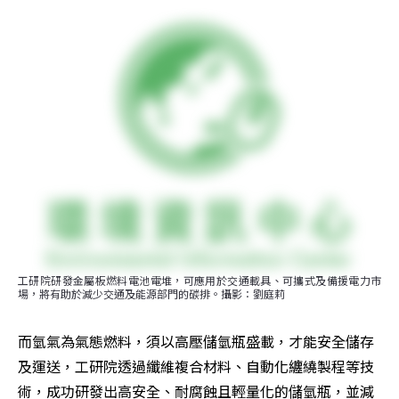
工研院研發金屬板燃料電池電堆，可應用於交通載具、可攜式及備援電力市
場，將有助於減少交通及能源部門的碳排。攝影：劉庭莉
而氫氣為氣態燃料，須以高壓儲氫瓶盛載，才能安全儲存
及運送，工研院透過纖維複合材料、自動化纏繞製程等技
術，成功研發出高安全、耐腐蝕且輕量化的儲氫瓶，並減