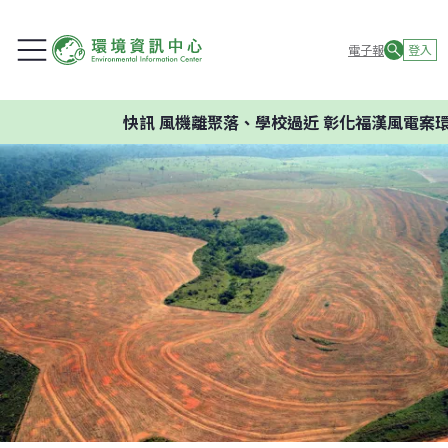
電子報
登入
快訊
風機離聚落、學校過近 彰化福漢風電案環委建