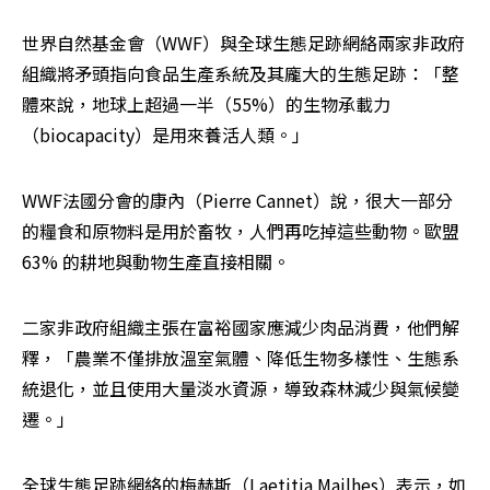
世界自然基金會（WWF）與全球生態足跡網絡兩家非政府
組織將矛頭指向食品生產系統及其龐大的生態足跡：「整
體來說，地球上超過一半（55%）的生物承載力
（biocapacity）是用來養活人類。」
WWF法國分會的康內（Pierre Cannet）說，很大一部分
的糧食和原物料是用於畜牧，人們再吃掉這些動物。歐盟
63% 的耕地與動物生產直接相關。
二家非政府組織主張在富裕國家應減少肉品消費，他們解
釋，「農業不僅排放溫室氣體、降低生物多樣性、生態系
統退化，並且使用大量淡水資源，導致森林減少與氣候變
遷。」
全球生態足跡網絡的梅赫斯（Laetitia Mailhes）表示，如