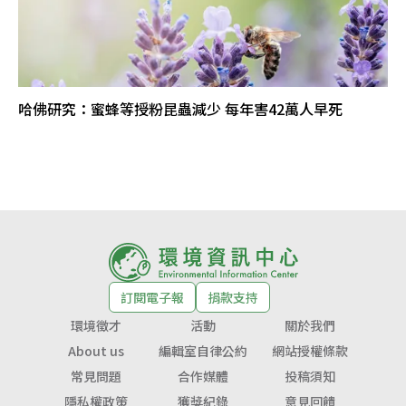
哈佛研究：蜜蜂等授粉昆蟲減少 每年害42萬人早死
訂閱電子報
捐款支持
環境徵才
活動
關於我們
About us
編輯室自律公約
網站授權條款
常見問題
合作媒體
投稿須知
隱私權政策
獲獎紀錄
意見回饋