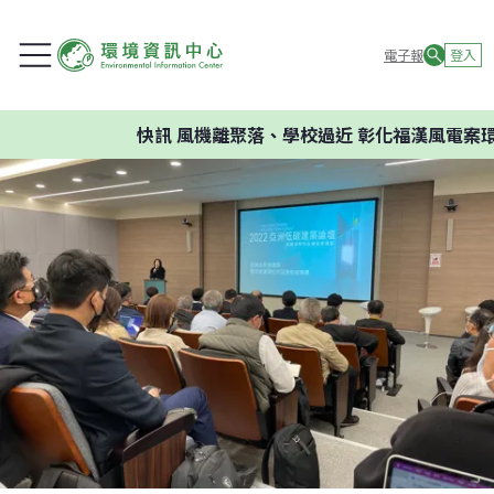
電子報
登入
快訊
風機離聚落、學校過近 彰化福漢風電案環委建