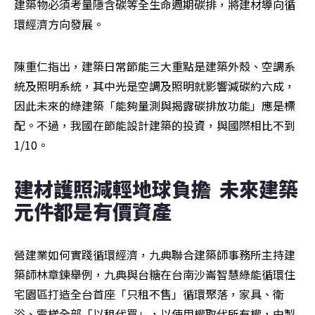
建築物必須考量隱含碳等全生命週期碳排，將建材導向循
環經濟方向發展。
陳重仁指出，建築日常節能三大重點是建築外殼、空調系
統及照明系統，其中光是空調及照明就影響減碳約六成，
因此未來的綠建築「能夠量測與揭露碳排放功能」應是標
配。不過，我國在節能設計建築的投資，與國際相比不到
1/10。
建材護照減輕地球負擔  未來建築
元件都是有價資產
營建業如何實踐循環經濟，九典聯合建築師事務所主持建
築師林章鍊舉例，九典與台糖在台南沙崙智慧綠能循環住
宅園區打造全台首座「只租不售」循環聚落，家具、衛
浴、電梯全部「以租代買」，以使用權取代所有權，由製