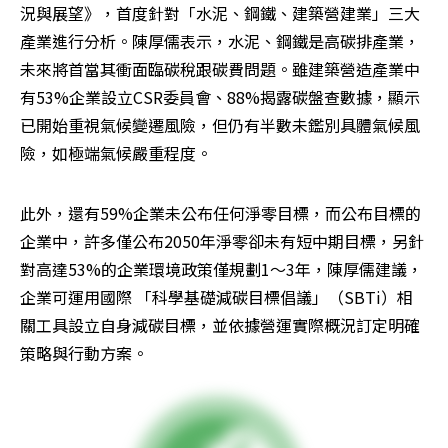
況與展望》，首度針對「水泥、鋼鐵、建築營建業」三大
產業進行分析。陳厚儒表示，水泥、鋼鐵是高碳排產業，
未來將首當其衝面臨碳稅跟碳費問題。雖建築營造產業中
有53%企業設立CSR委員會、88%揭露碳盤查數據，顯示
已開始重視氣候變遷風險，但仍有半數未鑑別具體氣候風
險，如極端氣候嚴重程度。
此外，還有59%企業未公布任何淨零目標，而公布目標的
企業中，許多僅公布2050年淨零卻未有短中期目標，另針
對高達53%的企業環境政策僅規劃1～3年，陳厚儒建議，
企業可運用國際 「科學基礎減碳目標倡議」（SBTi）相
關工具設立自身減碳目標，並依據營運實際概況訂定明確
策略與行動方案。