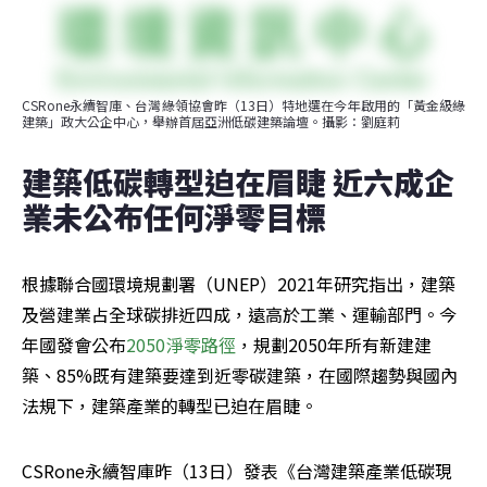
CSRone永續智庫、台灣綠領協會昨（13日）特地選在今年啟用的「黃金級綠
建築」政大公企中心，舉辦首屆亞洲低碳建築論壇。攝影：劉庭莉
建築低碳轉型迫在眉睫 近六成企
業未公布任何淨零目標
根據聯合國環境規劃署（UNEP）2021年研究指出，建築
及營建業占全球碳排近四成，遠高於工業、運輸部門。今
年國發會公布
2050淨零路徑
，規劃2050年所有新建建
築、85%既有建築要達到近零碳建築，在國際趨勢與國內
法規下，建築產業的轉型已迫在眉睫。
CSRone永續智庫昨（13日）發表《台灣建築產業低碳現