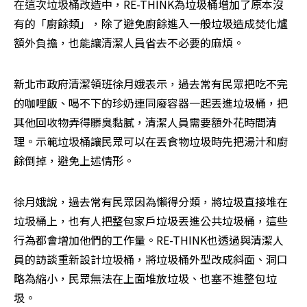
在這次垃圾桶改造中，RE-THINK為垃圾桶增加了原本沒
有的「廚餘類」，除了避免廚餘進入一般垃圾造成焚化爐
額外負擔，也能讓清潔人員省去不必要的麻煩。
新北市政府清潔領班徐月娥表示，過去常有民眾把吃不完
的咖哩飯、喝不下的珍奶連同廢容器一起丟進垃圾桶，把
其他回收物弄得髒臭黏膩，清潔人員需要額外花時間清
理。示範垃圾桶讓民眾可以在丟食物垃圾時先把湯汁和廚
餘倒掉，避免上述情形。
徐月娥說，過去常有民眾因為懶得分類，將垃圾直接堆在
垃圾桶上，也有人把整包家戶垃圾丟進公共垃圾桶，這些
行為都會增加他們的工作量。RE-THINK也透過與清潔人
員的訪談重新設計垃圾桶，將垃圾桶外型改成斜面、洞口
略為縮小，民眾無法在上面堆放垃圾、也塞不進整包垃
圾。