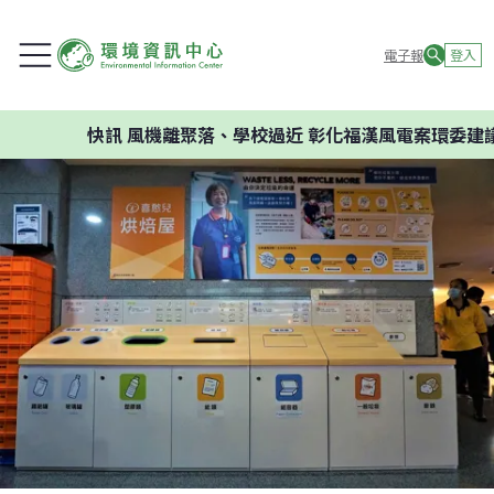
電子報
登入
快訊
風機離聚落、學校過近 彰化福漢風電案環委建議不應