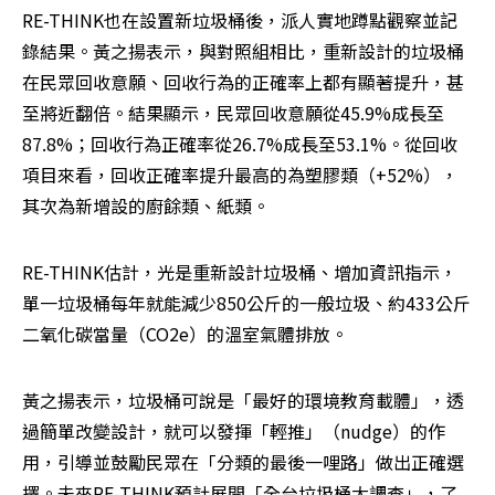
RE-THINK也在設置新垃圾桶後，派人實地蹲點觀察並記
錄結果。黃之揚表示，與對照組相比，重新設計的垃圾桶
在民眾回收意願、回收行為的正確率上都有顯著提升，甚
至將近翻倍。結果顯示，民眾回收意願從45.9%成長至
87.8%；回收行為正確率從26.7%成長至53.1%。從回收
項目來看，回收正確率提升最高的為塑膠類（+52%），
其次為新增設的廚餘類、紙類。
RE-THINK估計，光是重新設計垃圾桶、增加資訊指示，
單一垃圾桶每年就能減少850公斤的一般垃圾、約433公斤
二氧化碳當量（CO2e）的溫室氣體排放。
黃之揚表示，垃圾桶可說是「最好的環境教育載體」，透
過簡單改變設計，就可以發揮「輕推」（nudge）的作
用，引導並鼓勵民眾在「分類的最後一哩路」做出正確選
擇。未來RE-THINK預計展開「全台垃圾桶大調查」，了