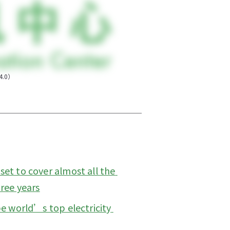
.0）
et to cover almost all the 
hree years
e world’s top electricity 