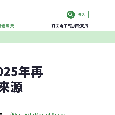
登入
綠色消費
訂閱電子報
捐款支持
025年再
來源
告」（
Electricity Market Report 