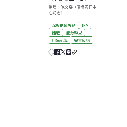
整理：陳文姿（環境資訊中
心記者）
深度低碳專題
IEA
儲能
能源轉型
再生能源
需量反應