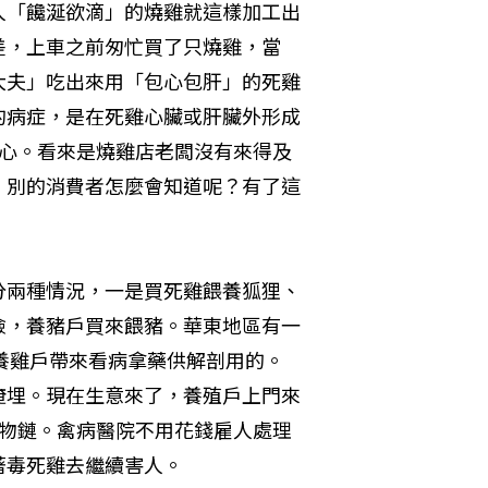
人「饞涎欲滴」的燒雞就這樣加工出
差，上車之前匆忙買了只燒雞，當
大夫」吃出來用「包心包肝」的死雞
的病症，是在死雞心臟或肝臟外形成
噁心。看來是燒雞店老闆沒有來得及
，別的消費者怎麼會知道呢？有了這
分兩種情況，一是買死雞餵養狐狸、
險，養豬戶買來餵豬。華東地區有一
省養雞戶帶來看病拿藥供解剖用的。
掩埋。現在生意來了，養殖戶上門來
食物鏈。禽病醫院不用花錢雇人處理
毒死雞去繼續害人。 