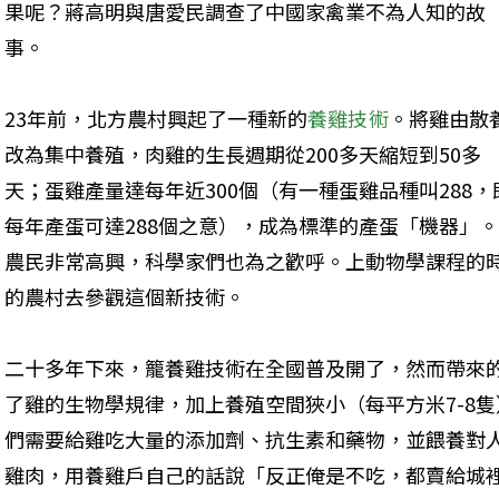
果呢？蔣高明與唐愛民調查了中國家禽業不為人知的故
事。
23年前，北方農村興起了一種新的
養雞技術
。將雞由散
改為集中養殖，肉雞的生長週期從200多天縮短到50多
天；蛋雞產量達每年近300個（有一種蛋雞品種叫288，
每年產蛋可達288個之意），成為標準的產蛋「機器」
農民非常高興，科學家們也為之歡呼。上動物學課程的
的農村去參觀這個新技術。 
二十多年下來，籠養雞技術在全國普及開了，然而帶來
了雞的生物學規律，加上養殖空間狹小（每平方米7-8
們需要給雞吃大量的添加劑、抗生素和藥物，並餵養對
雞肉，用養雞戶自己的話說「反正俺是不吃，都賣給城裡