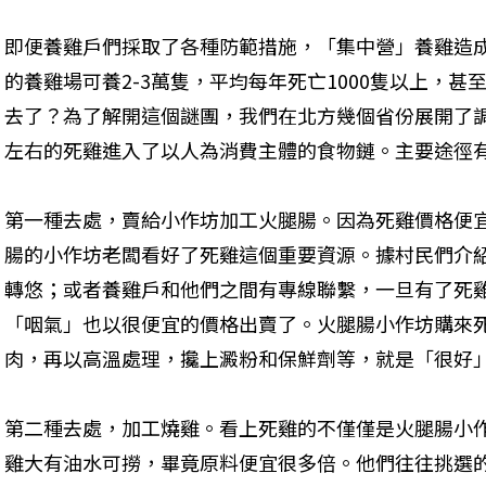
即便養雞戶們採取了各種防範措施，「集中營」養雞造
的養雞場可養2-3萬隻，平均每年死亡1000隻以上，
去了？為了解開這個謎團，我們在北方幾個省份展開了調
左右的死雞進入了以人為消費主體的食物鏈。主要途徑有
第一種去處，賣給小作坊加工火腿腸。因為死雞價格便
腸的小作坊老闆看好了死雞這個重要資源。據村民們介
轉悠；或者養雞戶和他們之間有專線聯繫，一旦有了死
「咽氣」也以很便宜的價格出賣了。火腿腸小作坊購來
肉，再以高溫處理，攙上澱粉和保鮮劑等，就是「很好」
第二種去處，加工燒雞。看上死雞的不僅僅是火腿腸小
雞大有油水可撈，畢竟原料便宜很多倍。他們往往挑選