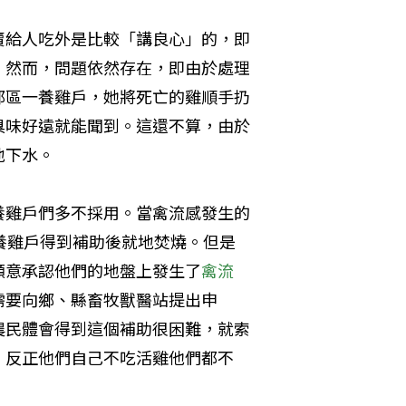
賣給人吃外是比較「講良心」的，即
。然而，問題依然存在，即由於處理
郊區一養雞戶，她將死亡的雞順手扔
臭味好遠就能聞到。這還不算，由於
下水。 
養雞戶們多不採用。當禽流感發生的
養雞戶得到補助後就地焚燒。但是
願意承認他們的地盤上發生了
禽流
需要向鄉、縣畜牧獸醫站提出申
農民體會得到這個補助很困難，就索
反正他們自己不吃――活雞他們都不