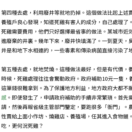
第四種去處，利用廢井等就地扔掉。這個做法比起上述
養殖戶良心發現，知道死雞有害人的成分，自己處理了
死雞需要費用，他們只好選擇最省事的做法。某城市近
進廢棄的井裏。幾年下來，廢井快填滿了。一到夏天，
井是和地下水相連的，一些毒素和傳染病菌直接污染了地
第五種去處，就地焚燒。這種做法最好，但是有代價，
時候，死雞處理往往會驚動政府。政府補助10元一隻，
這筆錢很難拿到。為了保護地方利益，地方政府大都不
感
。即便發生了，申請政府補助的手續非常繁瑣。首先
請，然後再報省級主管部門鑒定，要跑很多「衙門」。
性賣給上面小作坊、燒雞店、養殖場，任其進入食物鏈。
吃，更何況死雞？ 