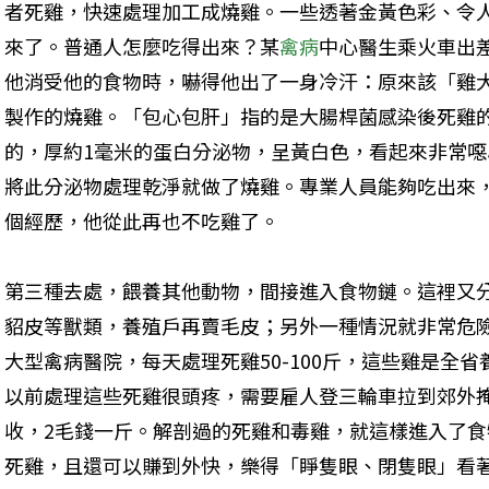
者死雞，快速處理加工成燒雞。一些透著金黃色彩、令
來了。普通人怎麼吃得出來？某
禽病
中心醫生乘火車出
他消受他的食物時，嚇得他出了一身冷汗：原來該「雞
製作的燒雞。「包心包肝」指的是大腸桿菌感染後死雞
的，厚約1毫米的蛋白分泌物，呈黃白色，看起來非常
將此分泌物處理乾淨就做了燒雞。專業人員能夠吃出來
個經歷，他從此再也不吃雞了。 
第三種去處，餵養其他動物，間接進入食物鏈。這裡又
貂皮等獸類，養殖戶再賣毛皮；另外一種情況就非常危
大型禽病醫院，每天處理死雞50-100斤，這些雞是全
以前處理這些死雞很頭疼，需要雇人登三輪車拉到郊外
收，2毛錢一斤。解剖過的死雞和毒雞，就這樣進入了
死雞，且還可以賺到外快，樂得「睜隻眼、閉隻眼」看著