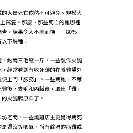
成的大量死亡依然不可避免。規模大
甚至上萬隻。那麼，那些死亡的雞哪裡
查，結果令人不寒而慄──80%
以下幾種： 
宜，約兩三毛錢一斤，一些製作火腿
紹，經常看到有收死雞的在養雞場外
雞便上門「服務」。一些病雞，不等
死雞後，去毛和內臟後，取出「雞」
的火腿腸原料了。 
作坊老闆，一些燒雞店主更覺得病死
的是還沒等咽氣、尚有餘溫的病雞或