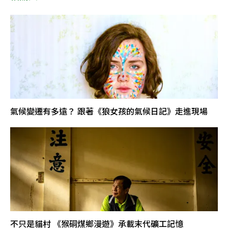
氣候變遷有多遠？ 跟著《狼女孩的氣候日記》走進現場
不只是貓村 《猴硐煤鄉漫遊》承載末代礦工記憶