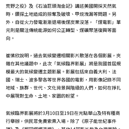
荒野之役》及《石油巨頭淘金記》講述美國開採天然氣
時，鑽探土地造成的掠奪及破壞、甲烷洩漏等問題。另
外，自從火力發電漸漸退場後煤炭業沒落，「煤電影」單
元則是關注傳統能源如何公正轉型、煤礦聚落復興等面
向。
崔愫欣說明，過去氣候變遷相關影片散落在各個影展，夾
雜在其他議題中，此次「氣候臨界影展」將是我國首屆規
模最大的氣候變遷主題影展。影展包括來自義大利、法
國、瑞士、波多黎各等世界各國的電影，用影像記錄不同
地域、族群、世代、文化背景與階級的人們，如何在掙扎
中展現對生命、土地、家園的盼望。
氣候臨界影展將於3月10日至19日在光點華山及特有種商
行舉辦，供民眾免費索票入場，除了《原子能世紀事件