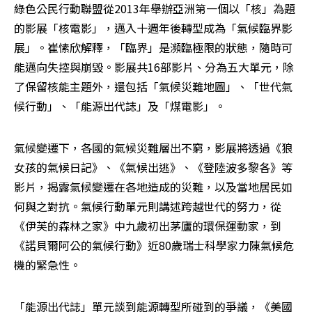
綠色公民行動聯盟從2013年舉辦亞洲第一個以「核」為題
的影展「核電影」，邁入十週年後轉型成為「氣候臨界影
展」。崔愫欣解釋，「臨界」是瀕臨極限的狀態，隨時可
能邁向失控與崩毀。影展共16部影片、分為五大單元，除
了保留核能主題外，還包括「氣候災難地圖」、「世代氣
候行動」、「能源出代誌」及「煤電影」。
氣候變遷下，各國的氣候災難層出不窮，影展將透過《狼
女孩的氣候日記》、《氣候出逃》、《登陸波多黎各》等
影片，揭露氣候變遷在各地造成的災難，以及當地居民如
何與之對抗。氣候行動單元則講述跨越世代的努力，從
《伊芙的森林之家》中九歲初出茅廬的環保運動家，到
《諾貝爾阿公的氣候行動》近80歲瑞士科學家力陳氣候危
機的緊急性。
「能源出代誌」單元談到能源轉型所碰到的爭議，《美國