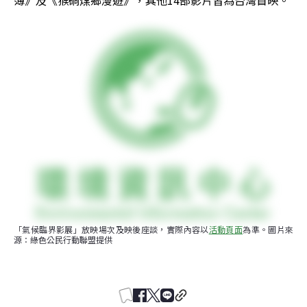
簿》及《猴硐煤鄉漫遊》，其他14部影片皆為台灣首映。
「氣候臨界影展」放映場次及映後座談，實際內容以
活動頁面
為準。圖片來
源：綠色公民行動聯盟提供