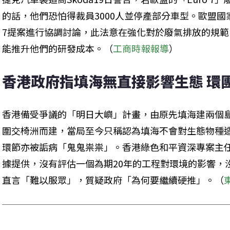
的話，他們恐怕得裁員3000人並停產部分車型。歐盟國家
7提案進行協調討論，此法意在強化對於廢氣排放的規
能推升他們的研發成本。（
工商時報報導
）
香港政府指填海無直接影響生態 環
香港備受爭議的「明日大嶼」計畫，由原先填海建兩個
圍交椅洲而建，當局至今只稱認為填海不會對生態物種
環節亦被詬病「鬼鬼祟祟」。香港綠色和平資深專案主
據提供，沒有評估一個為期20年的工程對環境的影響，
直言「難以服眾」，質疑政府「為何要繼續硬推」。（