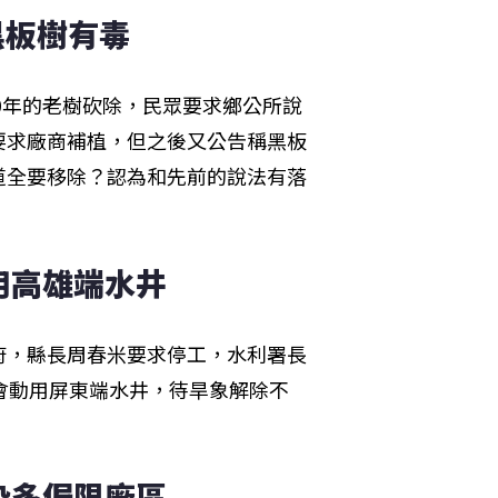
黑板樹有毒
0年的老樹砍除，民眾要求鄉公所說
要求廠商補植，但之後又公告稱黑板
道全要移除？認為和先前的說法有落
用高雄端水井
府，縣長周春米要求停工，水利署長
會動用屏東端水井，待旱象解除不
染多侷限廠區