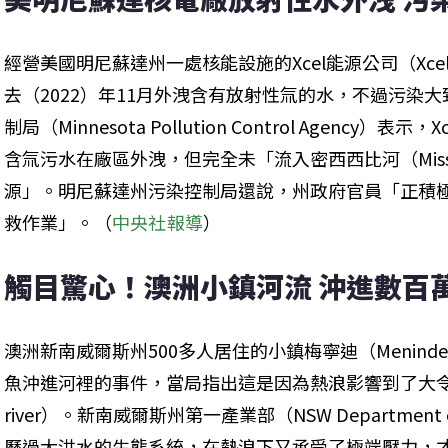
經營美國明尼蘇達州一處核能設施的Xcel能源公司（Xcel 
去（2022）年11月外洩含有放射性氚的水，不過污染
制局（Minnesota Pollution Control Agency
含氚污水在廠區外洩，但完全未「流入密西西比河（Mississ
源」。明尼蘇達州污染控制局還說，州政府官員「正積
救作業」。（
中央社報導
）
觸目驚心！澳洲小鎮河流 沖進數百
澳洲新南威爾斯州500多人居住的小鎮梅寧迪（Menind
魚沖進河裡的事件，當局指出這是因為熱浪影響到了大令—巴卡河
river）。新南威爾斯州第一產業部（NSW Department of 
歷過大洪水的生態系統，在熱浪下又承受了極端壓力，