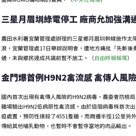
三星月眉圳綠電停工 廠商允加強溝
農田水利署宜蘭管理處辦理的三星鄉月眉圳幹線施作太
浪，宜蘭管理處17日舉辦說明會，遭地方痛批「先斬後
通，未與鄉民達成共識前暫不施工。（
自由時報報導
）
金門爆首例H9N2禽流感 禽傳人風險
國內首次出現有禽傳人風險的H9N2病毒，農委會防檢局
雞場驗出H9N2低病原性禽流感。由於這個病毒株首次
疫處置，預防性撲殺了4551隻雞，而周邊半徑1公里另
傳給其他哺乳動物，也暫時不會暫停當地的肉品輸出。