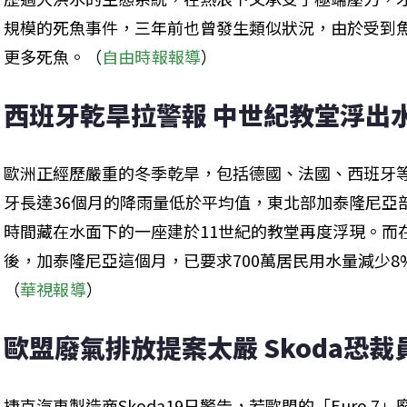
規模的死魚事件，三年前也曾發生類似狀況，由於受到
更多死魚。（
自由時報報導
）
西班牙乾旱拉警報 中世紀教堂浮出
歐洲正經歷嚴重的冬季乾旱，包括德國、法國、西班牙
牙長達36個月的降雨量低於平均值，東北部加泰隆尼亞
時間藏在水面下的一座建於11世紀的教堂再度浮現。而
後，加泰隆尼亞這個月，已要求700萬居民用水量減少
（
華視報導
）
歐盟廢氣排放提案太嚴 Skoda恐裁員
捷克汽車製造商Skoda19日警告，若歐盟的「Euro 