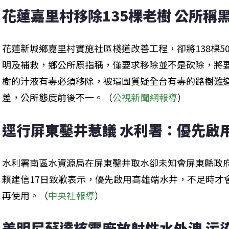
花蓮嘉里村移除135棵老樹 公所稱
花蓮新城鄉嘉里村實施社區棧道改善工程，卻將138棵5
明及補救，鄉公所原指稱，僅要求移除並不是砍除，將
樹的汁液有毒必須移除，被環團質疑全台有毒的路樹難
差，公所態度前後不一。（
公視新聞網報導
）
逕行屏東鑿井惹議 水利署：優先啟
水利署南區水資源局在屏東鑿井取水卻未知會屏東縣政
賴建信17日致歉表示，優先啟用高雄端水井，不足時才
再使用。（
中央社報導
）
美明尼蘇達核電廠放射性水外洩 污