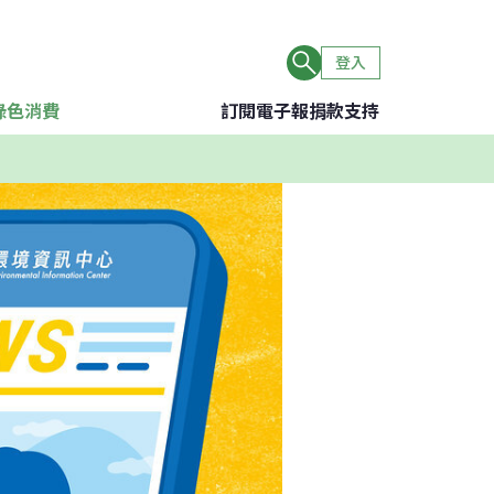
登入
綠色消費
訂閱電子報
捐款支持