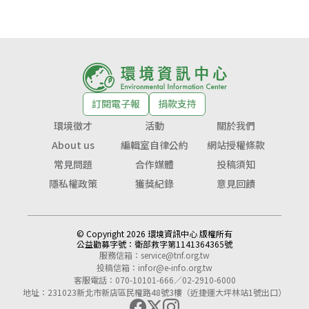
訂閱電子報
捐款支持
環境徵才
活動
關於我們
About us
編輯室自律公約
網站授權條款
常見問題
合作媒體
投稿須知
隱私權政策
獲獎紀錄
意見回饋
© Copyright 2026 環境資訊中心 版權所有
公益勸募字號：
衛部救字第1141364365號
服務信箱：
service@tnf.org.tw
投稿信箱：
infor@e-info.org.tw
客服電話：070-10101-666／02-2910-6000
地址：231023新北市新店區民權路48號3樓（近捷運大坪林站1號出口）