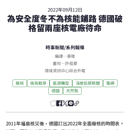
2022年09月12日
為安全度冬不為核能鋪路 德國破
格留兩座核電廠待命
時事新聞
/
系列報導
編譯
—
姜唯
審校
—
許祖菱
環境資訊中心綜合外電
廢核
俄烏戰爭
能源轉型
深度低碳新聞
電網
德國
天然氣
2011年福島核災後，德國訂出2022年全面廢核的時間表。