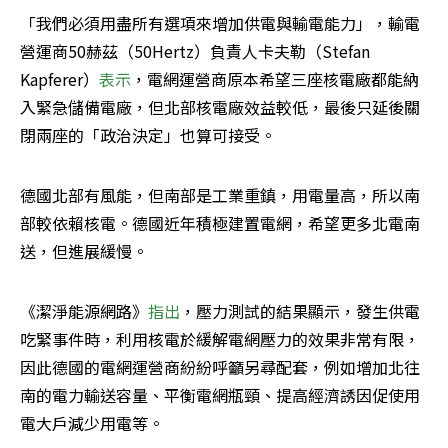
「我們必須用盡所有選項來增加供電與輸電能力」，輸電
營運商50赫茲（50Hertz）負責人卡夫勒（Stefan 
Kapferer）
表示
，電網運營商原本希望三座核電廠都能納
入緊急儲備電廠，但北部核電廠效益較低，最後只延後關
閉兩座的「政治決定」也算可接受。
德國北部有風能，但南部是工業重鎮，用電量高，所以南
部較依賴核電。德國近年積極建置電網，希望更多北電南
送，但進展緩慢。
《潔淨能源網路》
指出
，壓力測試的結果顯示，發生供電
吃緊事件時，利用核電於緩解電網壓力的效果非常有限，
因此德國的電網運營商紛紛呼籲另尋配套，例如增加北往
南的電力輸送容量、平衡電網瓶頸、提高經濟誘因促使用
電大戶減少用電等。