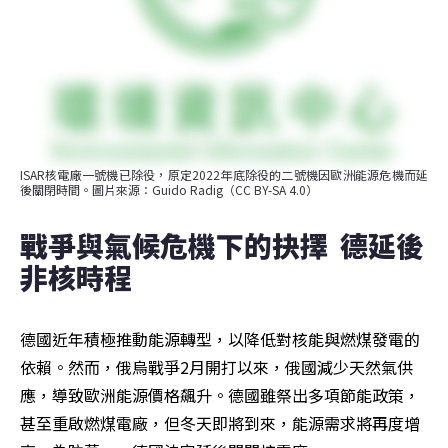
ISAR核電廠一號機已除役，原定2022年底除役的二號機因歐洲能源危機而延
後關閉時間。圖片來源：Guido Radig（CC BY-SA 4.0）
戰爭與氣候危機下的抉擇  德延後
非核時程
德國近年積極推動能源轉型，以降低對核能與燃煤發電的
依賴。然而，俄烏戰爭2月開打以來，俄國減少天然氣供
應，導致歐洲能源價格飆升。德國雖祭出多項節能政策，
甚至重啟燃煤電廠，但冬天即將到來，能源需求將再度增