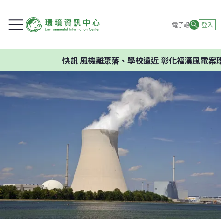
電子報
登入
快訊
風機離聚落、學校過近 彰化福漢風電案環委