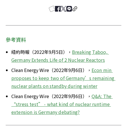
參考資料
紐約時報（2022年9月5日），
Breaking Taboo, 
Germany Extends Life of 2 Nuclear Reactors
Clean Energy Wire（2022年9月6日），
Econ min 
proposes to keep two of Germany’s remaining 
nuclear plants on standby during winter
Clean Energy Wire（2022年9月6日），
Q&A: The 
“stress test” - what kind of nuclear runtime 
extension is Germany debating?