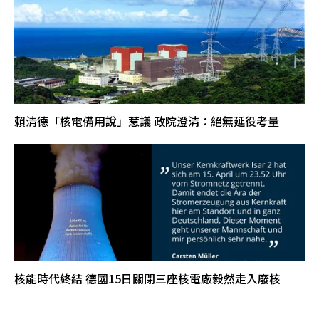
賴清德「核電備用說」惹議 政院澄清：絕無延役考量
核能時代終結 德國15日關閉三座核電廠毅然走入廢核