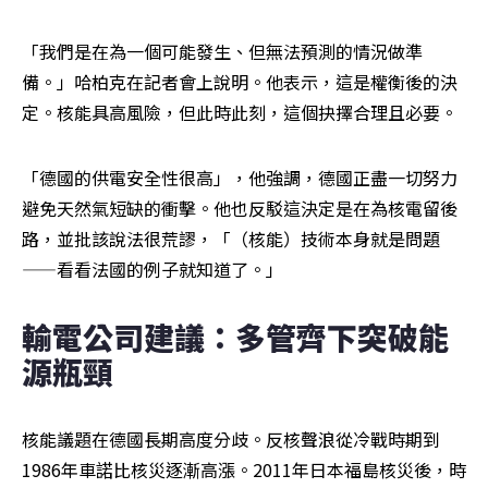
「我們是在為一個可能發生、但無法預測的情況做準
備。」哈柏克在記者會上說明。他表示，這是權衡後的決
定。核能具高風險，但此時此刻，這個抉擇合理且必要。
「德國的供電安全性很高」，他強調，德國正盡一切努力
避免天然氣短缺的衝擊。他也反駁這決定是在為核電留後
路，並批該說法很荒謬，「（核能）技術本身就是問題
——看看法國的例子就知道了。」
輸電公司建議：多管齊下突破能
源瓶頸
核能議題在德國長期高度分歧。反核聲浪從冷戰時期到
1986年車諾比核災逐漸高漲。2011年日本福島核災後，時