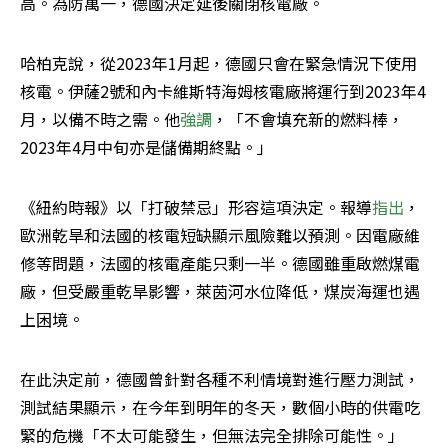
高。為防萬一，德國決定延後關閉核電廠。
哈柏克說，從2023年1月起，德國只會在緊急情況下使用
核電。伊薩2號和內卡維斯特海姆核電廠將運行到2023年4
月，以備不時之需。他
強調
，「不會填充新的燃料棒，
2023年4月中旬亦是儲備期終點。」
《紐約時報》以「打破禁忌」形容這項決定。報導
指出
，
歐洲乾旱和法國的核電短缺顯示風險難以預測。因電廠維
修等問題，法國的核電產能只剩一半。德國雖重啟燃煤電
廠，但受嚴重乾旱影響，萊茵河水位降低，煤炭海運也遇
上困境。
在此決定前，德國曾針對各種不利情境對進行壓力測試，
測試結果顯示，在今年到明年的冬天，數個小時的供電吃
緊的危機「不太可能發生，但無法完全排除可能性。」