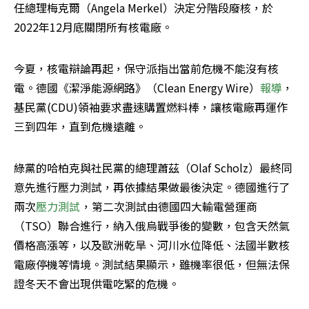
任總理梅克爾（Angela Merkel）決定分階段廢核，於
2022年12月底關閉所有核電廠。
今夏，核電辯論再起，保守派指出當前危機不能沒有核
電。德國《潔淨能源網路》（Clean Energy Wire）
報導
，
基民黨(CDU)領袖要求盡速購置燃料棒，讓核電廠再運作
三到四年，直到危機遠離。
綠黨的哈柏克與社民黨的總理蕭茲（Olaf Scholz）最終同
意先進行壓力測試，再依據結果做最後決定。德國進行了
兩次
壓力測試
，第二次測試由德國四大輸電營運商
（TSO）聯合進行，納入俄烏戰爭後的變數，包含天然氣
價格高漲等，以及歐洲乾旱、河川水位降低、法國半數核
電廠停機等情境。測試結果顯示，雖機率很低，但無法保
證冬天不會出現供電吃緊的危機。