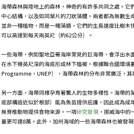
海帶森林與陸地上的森林，神奇的有許多共同之處。它
中心結構，以及如同葉片的刀狀藻體。兩者都為無數生
並非一種植物，而是一種藻類，它們的生長速度比樹木
可以高達到每天兩英尺（約62公分）。
一些海帶，例如聖地亞哥海岸常見的巨海帶，會浮出水
在水下幾英尺深的海底形成林下植被。根據聯合國環境署（United 
Programme，UNEP），海帶森林的分布非常廣泛
另一方面，海帶同樣孕育著驚人的生物多樣性。海帶的
底部構造近似於根部）能為魚苗提供庇護，因此成為成
無脊椎動物提供食物來源。一項
研究發現
，挪威海中的
量更可達8萬。此外，加州海域的一些海帶森林也被發現