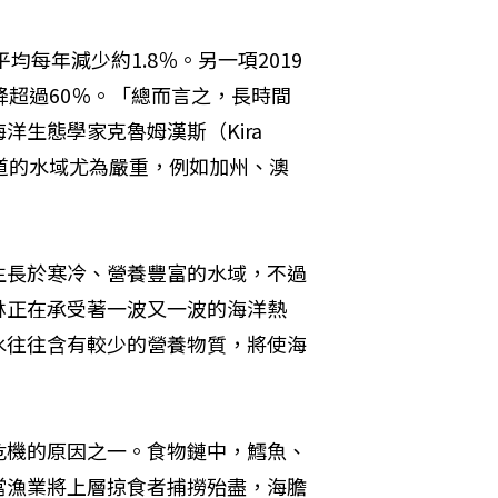
均每年減少約1.8％。另一項2019
降超過60％。「總而言之，長時間
生態學家克魯姆漢斯（Kira 
赤道的水域尤為嚴重，例如加州、澳
生長於寒冷、營養豐富的水域，不過
林正在承受著一波又一波的海洋熱
水往往含有較少的營養物質，將使海
危機的原因之一。食物鏈中，鱈魚、
當漁業將上層掠食者捕撈殆盡，海膽