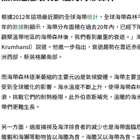
根據2012年這項最近期的全球海帶
統計
，全球海帶森林平
年的
數據
則顯示，海帶分布面積在過去20年內，已經下
觀察溫帶地區的海帶森林後，我們看到嚴重的衰退。」海洋
Krumhansl）說道。他進一步指出，衰退趨勢在靠近
洲西部、新英格蘭南部。
而海帶森林逐漸萎縮的主要元凶是氣候變遷。海帶主要
受到全球暖化的影響，海水溫度不斷上升，使得海帶森
浪，挑戰它們的耐熱極限。此外伯恩斯補充，溫暖的海
帶們更難生長。
另一方面，過度捕撈及海洋掠食者的減少也是海帶面臨
龍蝦和海獺等動物皆以海膽為食，海膽又以海帶為食。