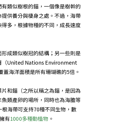
們有類似樹根的錨，一個像是樹幹的
命提供養分與棲身之處。不過，海帶
快得多，根據物種的不同，成長速度
面形成類似樹冠的結構；另一些則是
Nations Environment 
，其覆蓋海洋面積是所有珊瑚礁的5倍。
葉片和錨（之所以稱之為錨，是因為
年魚類產卵的場所，同時也為海膽等
一根海帶可支持70種不同生物，數
擁有
1000多種動植物
。