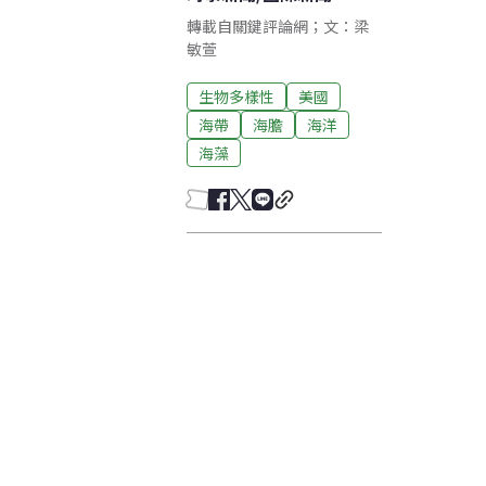
轉載自關鍵評論網；文：梁
敏萱
生物多樣性
美國
海帶
海膽
海洋
海藻