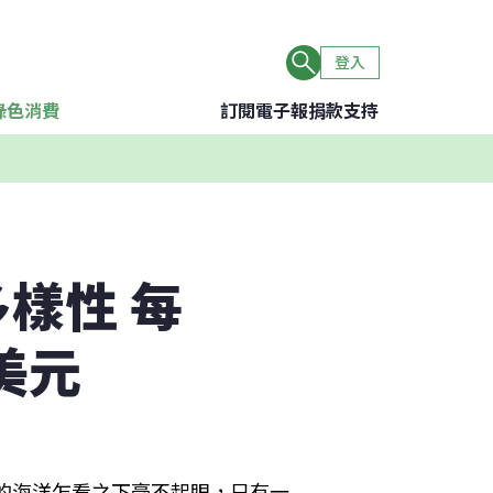
登入
綠色消費
訂閱電子報
捐款支持
樣性 每
美元
英里處的海洋乍看之下毫不起眼，只有一