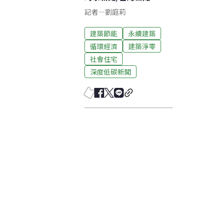
記者
—
劉庭莉
建築節能
永續建築
循環經濟
建築淨零
社會住宅
深度低碳新聞