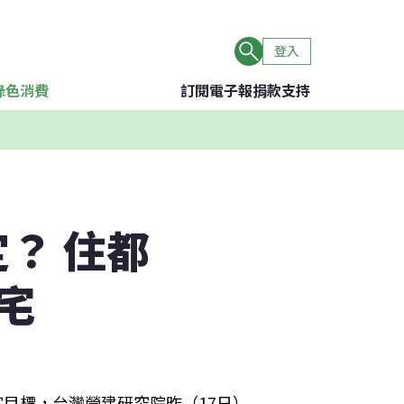
登入
綠色消費
訂閱電子報
捐款支持
？ 住都
宅
宅目標，台灣營建研究院昨（17日）