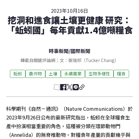
2023年10月16日
挖洞和進食讓土壤更健康 研究：
「蚯蚓國」每年貢獻1.4億噸糧食
時事新聞
/
國際新聞
轉載自關鍵評論網；文：張瑞邦（Tucker Chang）
蚯蚓
農作物
土壤
永續農業
生物多樣性
糧食
科學期刊《自然－通訊》（Nature Communications）於
2023年9月26日公布的最新研究指出，蚯蚓在全球糧食生
產中扮演相當重要的角色，這種被分類在環節動物門
（Annelida）的無脊椎動物，對糧食年產量的貢獻幾乎與