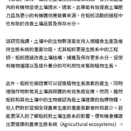
內的有機物並使土壤透水、透氣，此舉能有效提高土壤肥
力且為更小的有機體供應營養來源，在蚯蚓活動的過程中
也有助於改善土壤品質及保存水分。
該研究強調，土壤中的生物群落是支持人類糧食生產及維
持生態系統的重要功臣，尤其蚯蚓更是生態系中的工程
師，蚯蚓透過改善土壤結構、捕獲及保存更多水分、促使
有機物循環以及提升養分的可利用性來幫助植物生長。
此外，蚯蚓也被證實可以促進植物生長激素的產生，同時
增強作物對常見土壤病原體的有效免疫反應。然而，雖然
蚯蚓和其他土壤中的生物被認為是土壤健康的指標物種，
但人們對於這個全球農業生產的重要貢獻者所知甚少。若
能更深入的了解蚯蚓對土壤生態系的影響，便有機會構建
出更健康的農業生態系統（Agricultural ecosystems）。