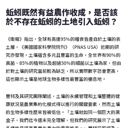
蚯蚓既然有益農作收成，是否該
於不存在蚯蚓的土地引入蚯蚓？
《衛報》指出，全球有高達95％的糧食皆產自於土壤的表
土層，《美國國家科學院院刊》（PNAS USA）近期的研
究亦發現，土壤蘊含多元且豐富的生命，全世界有90％的
真菌、85％的植物以及超過50％的細菌以土壤為家，但由
於對土壤的研究當前較為缺乏，所以實際數字恐會更高，
這也顯示土壤是地球生物多樣性最豐富的棲息地。
豐特及其研究團隊闡述，土壤的永續管理和​​土壤整體的健
康狀況是農業集約化模式得以進行的關鍵要素，然而土壤
的生物多樣性歷來皆被低估。「土壤就如同一個巨大的黑
盒子，我們迄今還未完全理解，但我們的研究展示了土壤
多樣性是提高農業生產力的重要推手。」豐特這般提及。