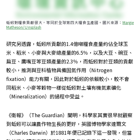
蚯蚓對糧食貢獻很大，等同於全球第四大糧食生產國。圖片來源：
Margie 
Matheson/Ｕnsplash
研究另透露，蚯蚓所貢獻的1.4億噸糧食產量約佔全球玉
米、稻米、小麥與大麥總產量的6.5％，以及大豆、碗豆、
扁豆、鷹嘴豆等豆類產量的2.3％，而蚯蚓對於豆類的貢獻
較小，推測與豆科植物具備固氮作用（Nitrogen 
fixation）能力有關，因此對於蚯蚓的依賴較小，較不會
同稻米、小麥等穀物一樣從蚯蚓對土壤有機氮素礦化
（Mineralization）的過程中受益。
《衛報》（The Guardian）闡明，科學家其實很早就觀察
到蚯蚓可以讓農作物生長的更好，英國博物學家達爾文
（Charles Darwin）於1881年便已記錄下這一發現，但當