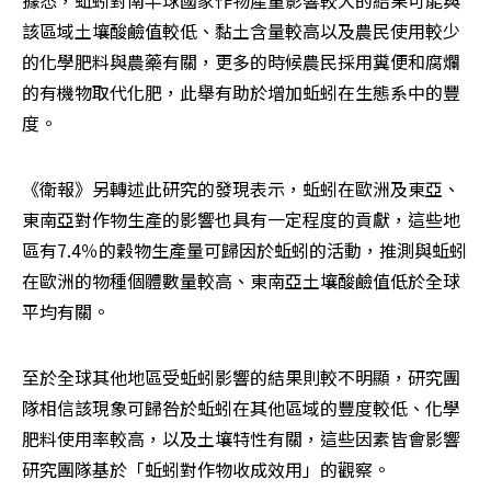
該區域土壤酸鹼值較低、黏土含量較高以及農民使用較少
的化學肥料與農藥有關，更多的時候農民採用糞便和腐爛
的有機物取代化肥，此舉有助於增加蚯蚓在生態系中的豐
度。
《衛報》另轉述此研究的發現表示，蚯蚓在歐洲及東亞、
東南亞對作物生產的影響也具有一定程度的貢獻，這些地
區有7.4％的穀物生產量可歸因於蚯蚓的活動，推測與蚯蚓
在歐洲的物種個體數量較高、東南亞土壤酸鹼值低於全球
平均有關。
至於全球其他地區受蚯蚓影響的結果則較不明顯，研究團
隊相信該現象可歸咎於蚯蚓在其他區域的豐度較低、化學
肥料使用率較高，以及土壤特性有關，這些因素皆會影響
研究團隊基於「蚯蚓對作物收成效用」的觀察。