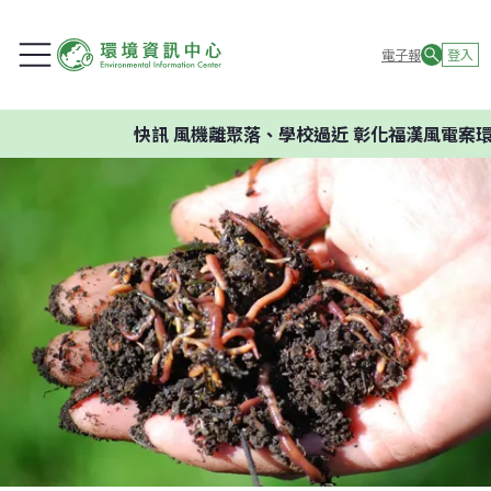
電子報
登入
快訊
風機離聚落、學校過近 彰化福漢風電案環委建