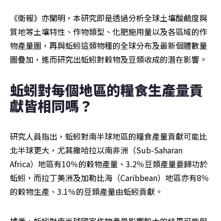
《衛報》亦闡明，本研究即是透過分析全球土壤酸鹼度與
質地等土壤特性、作物類型、化肥施用量以及各區域的作
物產量圖，再與蚯蚓這類物種的全球分布及最新個體數量
圖疊加，進而研究出蚯蚓對穀物及豆類收成的潛在影響。
蚯蚓對每個地區的糧食生產量貢
獻皆相同嗎？
研究人員指出，蚯蚓對南半球地區的糧食產量貢獻可能比
北半球更大，尤其撒哈拉以南非洲（Sub-Saharan 
Africa）地區有10％的穀物產量、3.2％豆類產量要歸功於
蚯蚓，而拉丁美洲及加勒比海（Caribbean）地區亦有8％
的穀物生產、3.1％的豆類產量由蚯蚓貢獻。
據悉，蚯蚓對南半球國家作物產量影響較大的結果可能與