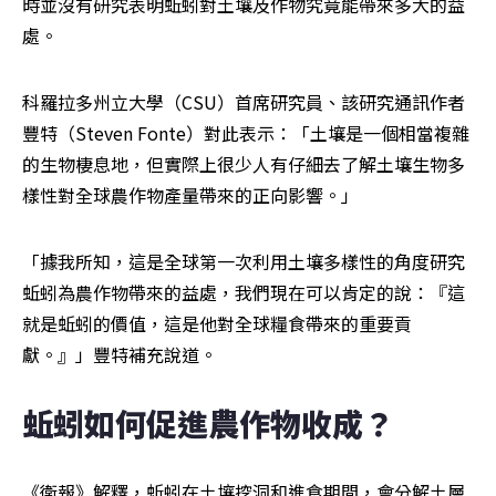
時並沒有研究表明蚯蚓對土壤及作物究竟能帶來多大的益
處。
科羅拉多州立大學（CSU）首席研究員、該研究通訊作者
豐特（Steven Fonte）對此表示：「土壤是一個相當複雜
的生物棲息地，但實際上很少人有仔細去了解土壤生物多
樣性對全球農作物產量帶來的正向影響。」
「據我所知，這是全球第一次利用土壤多樣性的角度研究
蚯蚓為農作物帶來的益處，我們現在可以肯定的說：『這
就是蚯蚓的價值，這是他對全球糧食帶來的重要貢
獻。』」豐特補充說道。
蚯蚓如何促進農作物收成？
《衛報》解釋，蚯蚓在土壤挖洞和進食期間，會分解土層