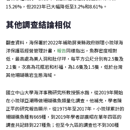
15.26%，但2023年已大幅降低至3.2%和8.61%。
其他調查結論相似
翻查資料，海保署於2022年補助屏東縣政府辦理小琉球海
洋保護區經營管理計畫，
報告
同樣指出，魚群密度相對
低，最高處為美人洞和肚仔坪，每平方公尺分別有2.5隻及
2.1隻，次高為花瓶岩和杉福，為1.6隻及1.5隻，低於台灣
其他珊瑚礁岩生態海域。
國立中山大學海洋事務研究所教授張水鍇，從2019年開始
在小琉球亞潮帶做珊瑚礁魚類量化調查。他補充，學者陳
正平的研究報告顯示，從1975年至2017年，小琉球累計的
珊瑚礁魚種有669種，到2019年學者邵廣昭在單年四區的
調查共記錄到227種魚；但至今九區的調查也不到300種