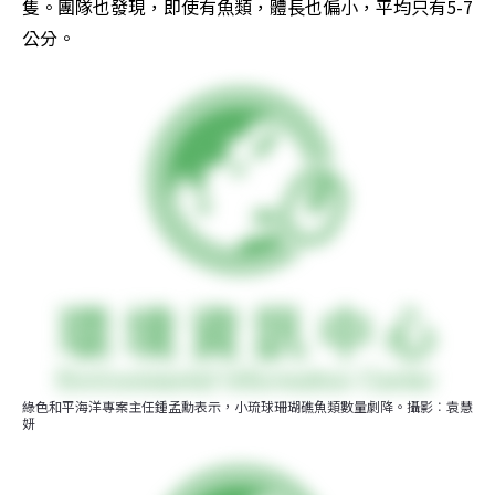
隻。團隊也發現，即使有魚類，體長也偏小，平均只有5-7
公分。
綠色和平海洋專案主任鍾孟勳表示，小琉球珊瑚礁魚類數量劇降。攝影︰袁慧
妍