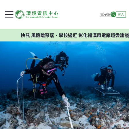
電子報
登入
快訊
風機離聚落、學校過近 彰化福漢風電案環委建議不應開發