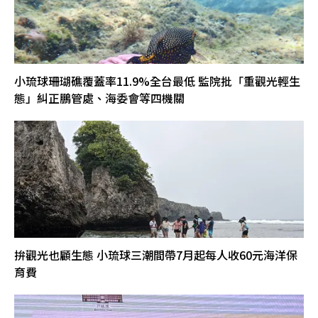
小琉球珊瑚礁覆蓋率11.9%全台最低 監院批「重觀光輕生
態」糾正鵬管處、海委會等四機關
拚觀光也顧生態 小琉球三潮間帶7月起每人收60元海洋保
育費