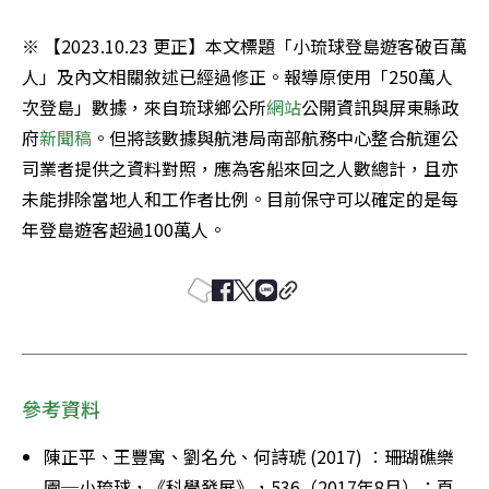
※ 【2023.10.23 更正】本文標題「小琉球登島遊客破百萬
人」及內文相關敘述已經過修正。報導原使用「250萬人
次登島」數據，來自琉球鄉公所
網站
公開資訊與屏東縣政
府
新聞稿
。但將該數據與航港局南部航務中心整合航運公
司業者提供之資料對照，應為客船來回之人數總計，且亦
未能排除當地人和工作者比例。目前保守可以確定的是每
年登島遊客超過100萬人。
參考資料
陳正平、王豐寓、劉名允、何詩琥 (2017) ︰珊瑚礁樂
園─小琉球，《科學發展》，536（2017年8月）：頁