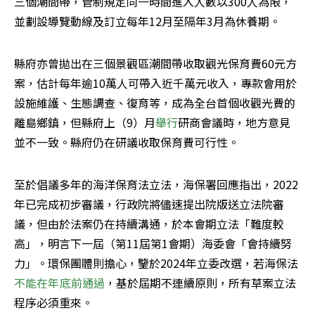
三個潮間帶，管制規定同一時間進入人數以300人為限，
並劃設導覽動線及訂立每年12月至隔年3月為休養期。
縣府亦曾拋出在三個景觀區潮間帶收取觀光保育費60元方
案，估計每年逾10萬人可帶入近千萬元收入，專款會用於
設施維護、生態調查、復育等，成為全台首個收觀光費的
離島鄉鎮，但縣府上（9）月
舉行
研商會議時，地方意見
並不一致。縣府仍在研議收取保育費可行性。
至於倡議多年的海洋保育法立法，海保署回應指出，2022
年已完成初步審議，行政院將儘速提出院版送立法院審
議，但由於法案仍在持續溝通，於本會期立法「難度較
高」，明言下一屆（第11屆第1會期）海委會「會持續努
力」。環保團體則擔心，鑒於2024年立委改選，若海保法
不能在年底前通過
，基於屆期不連續原則，所有草案立法
程序必須重來。