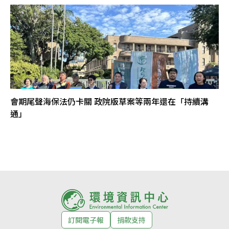
會期尾聲海保法仍卡關 政院版草案等兩年還在「持續溝
通」
訂閱電子報
捐款支持