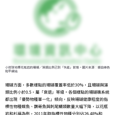
小琉球地標花瓶岩的珊瑚／藻類比例已到「失能」狀態。圖片來源︰擷自綠色
和平網站
珊瑚方面，多數樣點的珊瑚覆蓋率低於30%，且珊瑚與藻
類比例小於0.5，屬「衰退」等級。各個樣點的珊瑚礁系統
都出現「優勢物種單一化」傾向，反映珊瑚健康程度的指
標性物種蝶魚、鸚哥魚與刺尾鯛類數量大幅下降，以花瓶
岩和杉福為例，2011年時指標性物種分別佔26.48%和