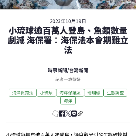
2023年10月19日
小琉球逾百萬人登島、魚類數量
劇減 海保署︰海保法本會期難立
法
時事新聞
/
台灣新聞
記者
—
袁慧妍
海洋保育法
小琉球
海洋保護區
珊瑚礁
生態調查
海洋
小琉球每年有破百萬人次登島，過度觀光引發生態破壞討