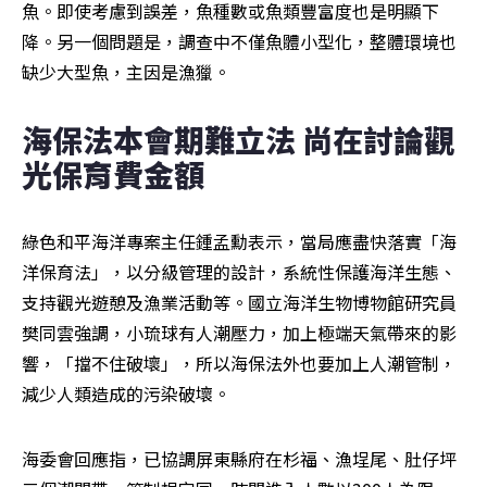
魚。即使考慮到誤差，魚種數或魚類豐富度也是明顯下
降。另一個問題是，調查中不僅魚體小型化，整體環境也
缺少大型魚，主因是漁獵。
海保法本會期難立法 尚在討論觀
光保育費金額
綠色和平海洋專案主任鍾孟勳表示，當局應盡快落實「海
洋保育法」，以分級管理的設計，系統性保護海洋生態、
支持觀光遊憩及漁業活動等。國立海洋生物博物館研究員
樊同雲強調，小琉球有人潮壓力，加上極端天氣帶來的影
響，「擋不住破壞」，所以海保法外也要加上人潮管制，
減少人類造成的污染破壞。
海委會回應指，已協調屏東縣府在杉福、漁埕尾、肚仔坪