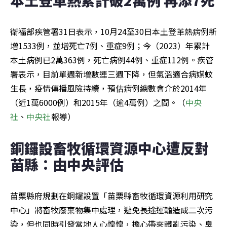
衛福部疾管署31日表示，10月24至30日本土登革熱病例新
增1533例，並增死亡7例、重症9例；今（2023）年累計
本土病例已2萬363例，死亡病例44例、重症112例。疾管
署表示，目前單週新增數連三週下降，但氣溫適合病媒蚊
生長，疫情傳播風險持續，預估病例總數會介於2014年
（近1萬6000例）和2015年（逾4萬例）之間。（
中央
社
、
中央社
報導）
銅鑼設畜牧循環資源中心遭反對 
苗縣：由中央評估
苗栗縣府規劃在銅鑼設置「苗栗縣畜牧循環資源利用研究
中心」將畜牧廢棄物集中處理，避免長途運輸造成二次污
染，但也同時引發當地人心惶惶，擔心帶來髒亂污染、臭