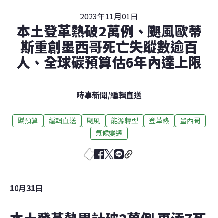
2023年11月01日
本土登革熱破2萬例、颶風歐蒂
斯重創墨西哥死亡失蹤數逾百
人、全球碳預算估6年內達上限
時事新聞
/
編輯直送
碳預算
編輯直送
颶風
能源轉型
登革熱
墨西哥
氣候變遷
10月31日
本土登革熱累計破2萬例 再添7死