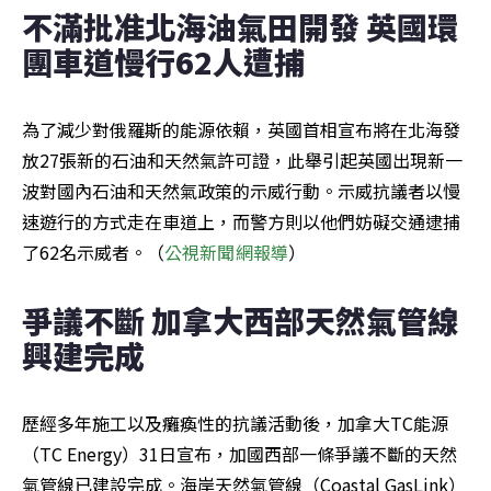
不滿批准北海油氣田開發 英國環
團車道慢行62人遭捕
為了減少對俄羅斯的能源依賴，英國首相宣布將在北海發
放27張新的石油和天然氣許可證，此舉引起英國出現新一
波對國內石油和天然氣政策的示威行動。示威抗議者以慢
速遊行的方式走在車道上，而警方則以他們妨礙交通逮捕
了62名示威者。（
公視新聞網報導
）
爭議不斷 加拿大西部天然氣管線
興建完成
歷經多年施工以及癱瘓性的抗議活動後，加拿大TC能源
（TC Energy）31日宣布，加國西部一條爭議不斷的天然
氣管線已建設完成。海岸天然氣管線（Coastal GasLink）