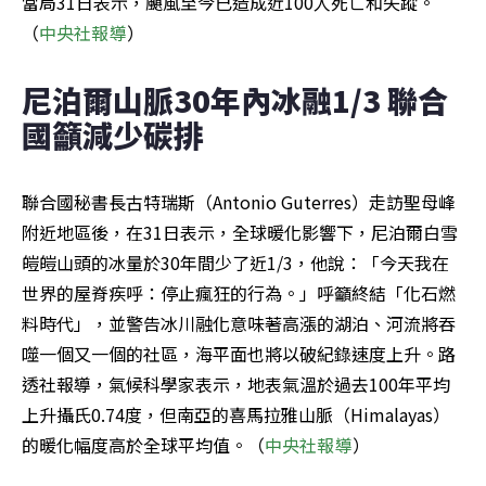
當局31日表示，颶風至今已造成近100人死亡和失蹤。
（
中央社報導
）
尼泊爾山脈30年內冰融1/3 聯合
國籲減少碳排
聯合國秘書長古特瑞斯（Antonio Guterres）走訪聖母峰
附近地區後，在31日表示，全球暖化影響下，尼泊爾白雪
皚皚山頭的冰量於30年間少了近1/3，他說：「今天我在
世界的屋脊疾呼：停止瘋狂的行為。」呼籲終結「化石燃
料時代」，並警告冰川融化意味著高漲的湖泊、河流將吞
噬一個又一個的社區，海平面也將以破紀錄速度上升。路
透社報導，氣候科學家表示，地表氣溫於過去100年平均
上升攝氏0.74度，但南亞的喜馬拉雅山脈（Himalayas）
的暖化幅度高於全球平均值。（
中央社報導
）