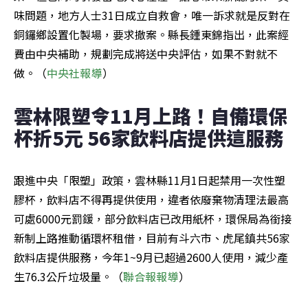
味問題，地方人士31日成立自救會，唯一訴求就是反對在
銅鑼鄉設置化製場，要求撤案。縣長鍾東錦指出，此案經
費由中央補助，規劃完成將送中央評估，如果不對就不
做。（
中央社報導
）
雲林限塑令11月上路！自備環保
杯折5元 56家飲料店提供這服務
跟進中央「限塑」政策，雲林縣11月1日起禁用一次性塑
膠杯，飲料店不得再提供使用，違者依廢棄物清理法最高
可處6000元罰鍰，部分飲料店已改用紙杯，環保局為銜接
新制上路推動循環杯租借，目前有斗六市、虎尾鎮共56家
飲料店提供服務，今年1~9月已超過2600人使用，減少產
生76.3公斤垃圾量。（
聯合報報導
）