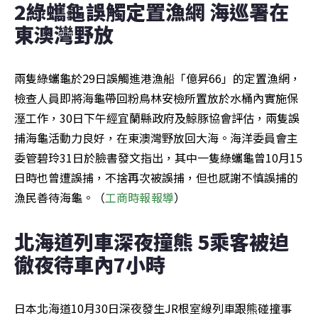
2綠蠵龜誤觸定置漁網 海巡署在
東澳灣野放
兩隻綠蠵龜於29日誤觸進港漁船「億昇66」的定置漁網，
檢查人員即將海龜帶回粉鳥林安檢所置放於水桶內實施保
溼工作，30日下午經宜蘭縣政府及鯨豚協會評估，兩隻誤
捕海龜活動力良好，在東澳灣野放回大海。海洋委員會主
委管碧玲31日於臉書發文指出，其中一隻綠蠵龜曾10月15
日時也曾遭誤捕，不捨再次被誤捕，但也感謝不慎誤捕的
漁民善待海龜。（
工商時報報導
）
北海道列車深夜撞熊 5乘客被迫
徹夜待車內7小時
日本北海道10月30日深夜發生JR根室線列車跟熊碰撞事