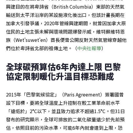
興建目的在將卑詩省（British Columbia）東部的天然氣
輸送到太平洋沿岸的某設施液化後出口，但該計畫長期在
加拿大引發爭議，2020年管線興建期間，就曾因加拿大原
住民的土地主張未解與環境問題爆發示威，維特蘇維特恩
族（Wet'suwet'en）酋長便曾公開反對天然氣管線穿越他
們位於卑詩省北部的祖傳土地。（
中央社報導
）
全球碳預算估6年內達上限 巴黎
協定限制暖化升溫目標恐難成
2015年「巴黎氣候協定」（Paris Agreement）簽署國曾
設下目標，要將全球溫度上升控制在較工業革命前水平
「遠低於」2°C以下，並且致力追求不超過1.5°C。但31日
發布的研究顯示，全球可排放的二氧化碳量遠少於先前預
估，依照目前的污染水準，可能6年內就會達到上限，恐