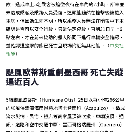
故，造成車上5名乘客被迫徹夜待在車內約7小時，所幸並
未造成乘客及乘務人員受傷。這頭熊雖然在撞擊後被捲入
車底，但因為生死不明，所以乘務人員無法在暗夜中下車
確認是否可以安全行駛，只能決定停駛。直到31日早上6
點左右，才在前來協助的獵人陪同下進行車輛安全確認，
並確認遭撞擊的熊已死亡且現場附近無其他熊。（
中央社
報導
）
颶風歐蒂斯重創墨西哥 死亡失蹤
逼近百人
5級颶風歐蒂斯（Hurricane Otis）25日以每小時266公里
的強風侵襲濱海度假勝地阿卡普爾科（Acapulco），造成
淹水災情，民宅、飯店等商家屋頂被吹掀，車輛沒頂，通
訊、道路和空中交通中斷。墨西哥格瑞羅州（Guerrero）