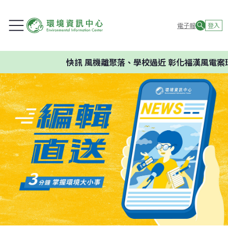
電子報
登入
快訊
風機離聚落、學校過近 彰化福漢風電案環