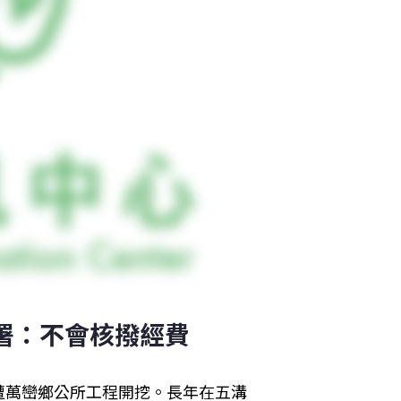
保署：不會核撥經費
遭萬巒鄉公所工程開挖。長年在五溝