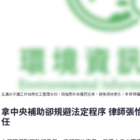
五溝水守護工作站帶志工整理水圳，除強勢外來種巴拉草，避免濕地老化。李育琴攝
拿中央補助卻規避法定程序 律師張
任