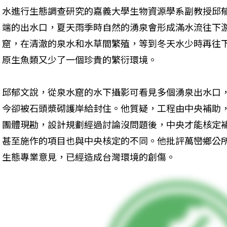
水進行生態調查研究的嘉義大學生物資源學系副教授邱
端的出水口，夏天雨季時自然的湧泉會形成滿水流往下
窟，在清澈的泉水和水草間繁殖，等到冬天水少時再往
原生魚類又少了一個珍貴的繁衍環境。
邱郁文說，從泉水窟的水下攝影可看見多個湧泉出水口
今卻被石頭漿砌護岸給封住。他質疑，工程由中央補助
團體現勘，設計規劃經過討論沒問題後，中央才能核定
甚至施作的項目也與中央核定的不同。他批評萬巒鄉公
生態專業意見，已經造成台灣環境的創傷。