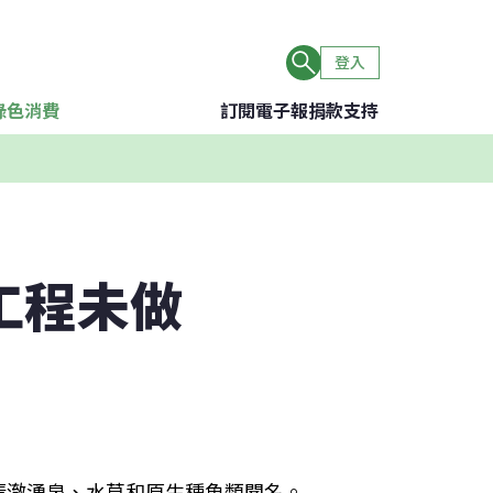
登入
綠色消費
訂閱電子報
捐款支持
工程未做
清澈湧泉、水草和原生種魚類聞名。