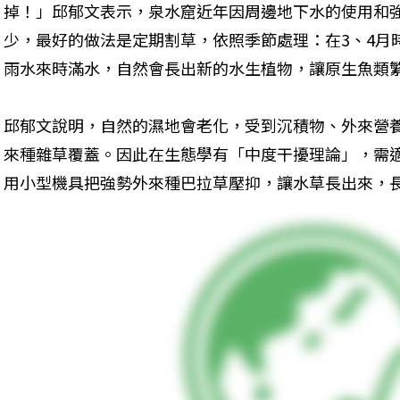
掉！」邱郁文表示，泉水窟近年因周邊地下水的使用和
少，最好的做法是定期割草，依照季節處理：在3、4月
雨水來時滿水，自然會長出新的水生植物，讓原生魚類
邱郁文說明，自然的濕地會老化，受到沉積物、外來營
來種雜草覆蓋。因此在生態學有「中度干擾理論」，需
用小型機具把強勢外來種巴拉草壓抑，讓水草長出來，