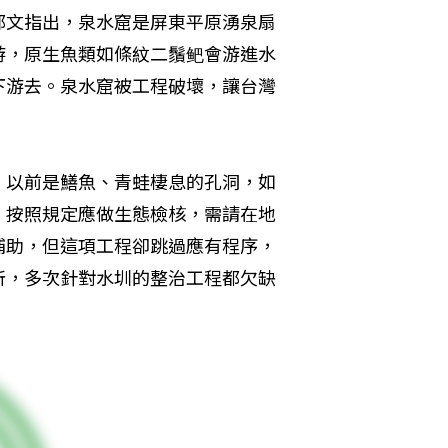
郁文指出，泉水窟是屏東平原湧泉扇
游，原生魚類如條紋二鬚鲃會游進水
下游去。泉水窟被工程破壞，讓台灣
，以前是鱔魚、青蛙棲息的孔洞，如
，按照規定應做生態檢核，需請在地
補助，但這項工程卻跳過應有程序，
所，多次針對水圳的整治工程都欠缺