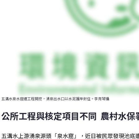
五溝水泉水窟遭工程開挖，湧泉出水口以水泥護岸封住。李育琴攝
公所工程與核定項目不同  農村水
五溝水上游湧泉源頭「泉水窟」，近日被民眾發現池底