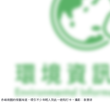
赤峰商圈的懷舊味道，吸引不少年輕人到此一遊和打卡。攝影︰袁慧妍