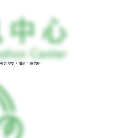
帶的歷史。攝影︰袁慧妍