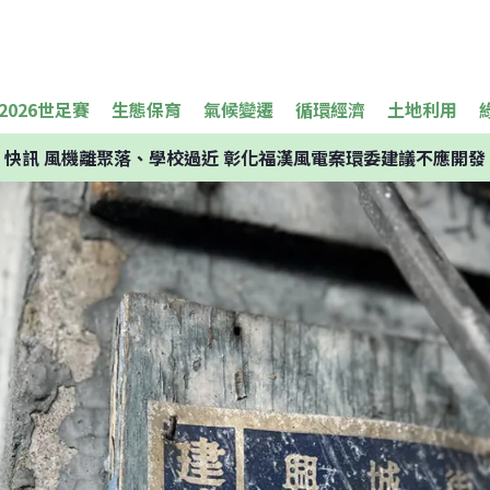
2026世足賽
生態保育
氣候變遷
循環經濟
土地利用
快訊
風機離聚落、學校過近 彰化福漢風電案環委建議不應開發