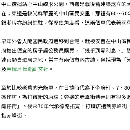
中山捷運站心中山線形公園，西邊是戰後舊建築訖立的
在；東邊是較光鮮華麗的中山區民安里，那裡有60～7
鎖潮牌亦紛紛進駐。從歷史角度看，這兩個里代表著兩
早年外省人隨國民政府遷移到台灣，就被安置在中山區
府推出便宜的房子讓公務員購買，「幾乎到零利息。」
達官顯貴聚居之地，當中有兩個市內古蹟，包括現為「
及
蔡瑞月舞蹈研究社
。
至於比較老舊的光能里，在日據時代為下奎府町。7、8
鐵作坊，為打鐵街的原貌；旁邊的赤峰街巷弄則有很多
鐵仔街」。後來70年代承德路拓寬，打鐵店遷到赤峰街
指赤峰街。