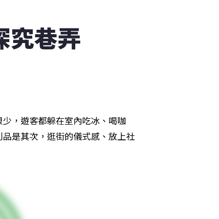
探究巷弄
很少，遊客都躲在室內吃冰、喝咖
利品是其次，逛街的儀式感、放上社