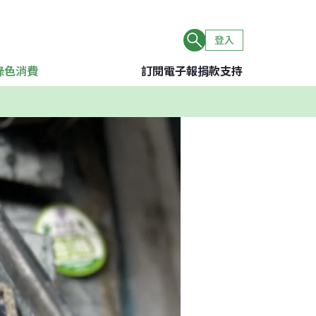
登入
綠色消費
訂閱電子報
捐款支持