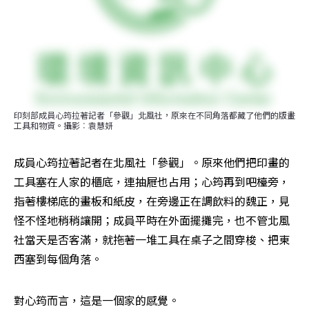
印刻部成員心筠拉著記者「參觀」北風社，原來在不同角落都藏了他們的版畫
工具和物資。攝影︰袁慧妍
成員心筠拉著記者在北風社「參觀」。原來他們把印畫的
工具塞在人家的櫃底，連抽屜也占用；心筠再到吧檯旁，
指著樓梯底的畫板和紙皮，在旁邊正在調飲料的魏正，見
怪不怪地稍稍讓開；成員平時在外面擺攤完，也不管北風
社當天是否客滿，就拖著一堆工具在桌子之間穿梭、把東
西塞到每個角落。
對心筠而言，這是一個家的感覺。