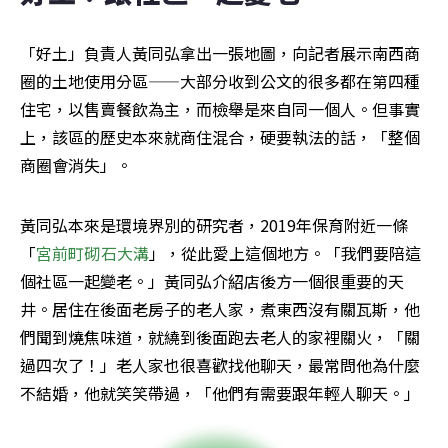
「好土」負責人黃同弘拿出一張地圖，向記者展示南西商
圈的土地使用分區——大部分收到公文的很多都在第四種
住宅，以售賣餐飲為主，而檢舉是來自同一個人。但事實
上，該區的歷史本來就商住混合，硬要執法的話，「整個
商圈會消失」。
黃同弘本來是環境界別的研究者，2019年保育附近一條
「
宮前町砌石大溝
」，從此愛上這個地方。「我們要陪這
個社區一起變老。」黃同弘介紹店後方一個很重要的天
井。居住在後面老房子的老人家，煮東西沒有關瓦斯，他
們聞到燒焦味道，就繞到後面跑去老人的家裡關火，「關
過四次了！」老人家也很喜歡找他聊天，最常問他為什麼
不結婚，他就笑笑帶過，「他們有需要跟年輕人聊天。」