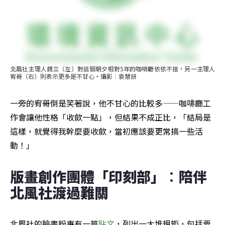
北風社主理人魏立（左）對這個朝夕相對5年的咖啡廳依依不捨，另一主理人
宥哥（右）則表示更多是不甘心。攝影︰袁慧妍
一旁的宥哥倒是笑著說，他不甘心的比較多——咖啡廳工
作會讓他性格「收歛一點」，但結果不成正比，「結局是
這樣，就覺得我幹麼要收歛，當初應該要更常搞一些活
動！」
版畫創作團體「印刻部」︰陪伴
北風社渡過難關
北風社的臉書粉專有一篇
貼文
，列出一大堆規矩，包括要