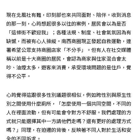
現在北風社有難，印刻部也來共同面對、陪伴。收到消息
的那一刻，心筠想起很多以往的案例，居民會以為是否
「這條街不歡迎我」；各種法規、制度、社會氣氛因為有
缺憾，而被有心人操縱。南西商圈現正發起自救運動，連
署希望公眾支持商圈店家「不分手」。但有人在社交媒體
稱以前是十大商圈的居民，會認為商家與住家混合會太
吵、油煙太多，遊客來消費，承受環境問題的是住戶，覺
得不公平。
心筠覺得這跟很多性別議題很相似，例如跨性別與原生性
別之間使用什麼廁所，「怎麼使用一個共同空間，不同的
人在裡面流動，但有可能會令對方不舒服。我們處理的方
式就只能選擇其中一方請他們走嗎？還有更好的處理方式
嗎？」同理，在迫遷的背後，反映著不同人對於生活和安
全的不同訴求。