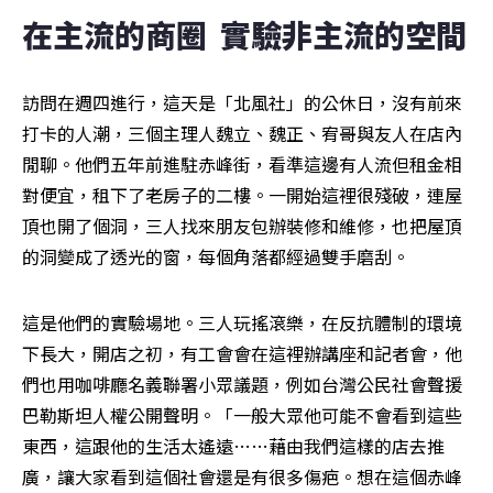
在主流的商圈  實驗非主流的空間
訪問在週四進行，這天是「北風社」的公休日，沒有前來
打卡的人潮，三個主理人魏立、魏正、宥哥與友人在店內
閒聊。他們五年前進駐赤峰街，看準這邊有人流但租金相
對便宜，租下了老房子的二樓。一開始這裡很殘破，連屋
頂也開了個洞，三人找來朋友包辦裝修和維修，也把屋頂
的洞變成了透光的窗，每個角落都經過雙手磨刮。
這是他們的實驗場地。三人玩搖滾樂，在反抗體制的環境
下長大，開店之初，有工會會在這裡辦講座和記者會，他
們也用咖啡廳名義聯署小眾議題，例如台灣公民社會聲援
巴勒斯坦人權公開聲明。「一般大眾他可能不會看到這些
東西，這跟他的生活太遙遠……藉由我們這樣的店去推
廣，讓大家看到這個社會還是有很多傷疤。想在這個赤峰