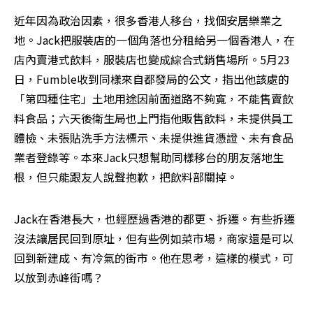
近年因為政治因素，很多香港人移台，找個安居樂業之
地。Jack把服裝店的一個角落也分租給另一個香港人，在
店內賣港式飲料，服裝店也變成綜合式銷售場所。5月23
日，Fumble收到同樣來自都發局的公文，指出他該處的
「第四種住宅」土地用途因前面道路不夠寬，不能售賣飲
料食品；六天後衛生局也上門指他販售飲料，未提供員工
體檢、未張貼洗手方法標示、未提供進貨憑證、未有食品
業者登錄等。本來Jack只想幫助同樣移台的朋友落地生
根，但只能跟友人說聲抱歉，把飲料部關掉。
Jack在香港長大，也經歷過香港的都更、拆遷。有些拆遷
沒法讓居民回到原址，但有些例如菜市場，商家還是可以
回到新建成、有冷氣的街市。他在思考，這樣的模式，可
以放到赤峰街嗎？