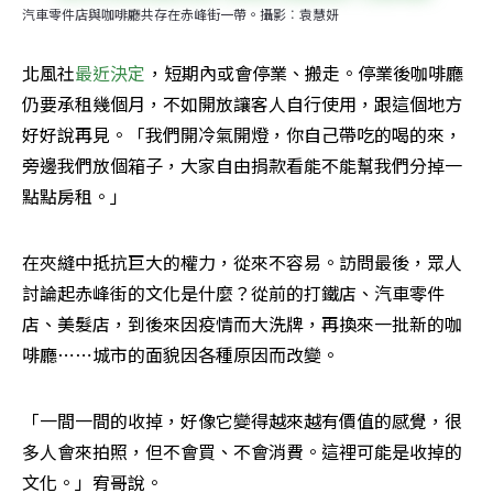
汽車零件店與咖啡廳共存在赤峰街一帶。攝影︰袁慧妍
北風社
最近決定
，短期內或會停業、搬走。停業後咖啡廳
仍要承租幾個月，不如開放讓客人自行使用，跟這個地方
好好說再見。「我們開冷氣開燈，你自己帶吃的喝的來，
旁邊我們放個箱子，大家自由捐款看能不能幫我們分掉一
點點房租。」
在夾縫中抵抗巨大的權力，從來不容易。訪問最後，眾人
討論起赤峰街的文化是什麼？從前的打鐵店、汽車零件
店、美髮店，到後來因疫情而大洗牌，再換來一批新的咖
啡廳⋯⋯城市的面貌因各種原因而改變。
「一間一間的收掉，好像它變得越來越有價值的感覺，很
多人會來拍照，但不會買、不會消費。這裡可能是收掉的
文化。」宥哥說。