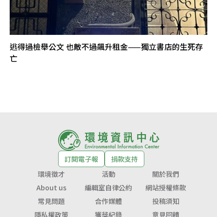
逃得過檢舉公文 也敵不過飆升租金——獨立書店的生死存
亡
訂閱電子報
捐款支持
環境徵才
活動
關於我們
About us
編輯室自律公約
網站授權條款
常見問題
合作媒體
投稿須知
隱私權政策
獲獎紀錄
意見回饋