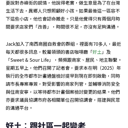
要說對赤峰街的感情，他說得老實，做生意是為了在台灣
生活下去，異鄉人只想照顧好小孩。如果最後這一區容不
下這些小店，他也會認命搬走。只是他覺得只有兩個月時
間要求店家們「改善」，時間很不足，亦沒有足夠溝通。
Jack加入了南西商圈自救會的群組，裡面有70多人，最近
每天都很多訊息，較屬領頭的書店咖啡廳「
好土
」及
「Sweet & Sour Life」，頻頻跟商家、居民、地主聯繫。
星期五早上，他們召開了記者會，要求本在明（2025）年
執行的全市都市計畫通盤檢討提早到現在即刻啟動，同時
請市長專案專簽，對受影響的商家列管，並輔導消防安全
與住商安寧，以等待都市計畫個案檢討變更的結果。他們
亦要求議員協調市府各相關單位召開協調會，搭建與民眾
的溝通平台。
好土︰跟社區一起變老