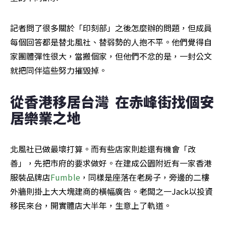
記者問了很多關於「印刻部」之後怎麼辦的問題，但成員
每個回答都是替北風社、替弱勢的人抱不平。他們覺得自
家團體彈性很大，當搬個家，但他們不忿的是，一封公文
就把同伴這些努力摧毀掉。
從香港移居台灣  在赤峰街找個安
居樂業之地
北風社已做最壞打算。而有些店家則趁還有機會「改
善」，先把市府的要求做好。在建成公園附近有一家香港
服裝品牌店
Fumble
，同樣是座落在老房子，旁邊的二樓
外牆則掛上大大塊建商的橫幅廣告。老闆之一Jack以投資
移民來台，開實體店大半年，生意上了軌道。