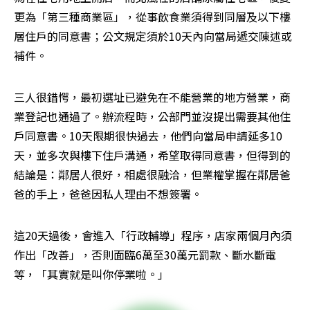
更為「第三種商業區」，從事飲食業須得到同層及以下樓
層住戶的同意書；公文規定須於10天內向當局遞交陳述或
補件。
三人很錯愕，最初選址已避免在不能營業的地方營業，商
業登記也通過了。辦流程時，公部門並沒提出需要其他住
戶同意書。10天限期很快過去，他們向當局申請延多10
天，並多次與樓下住戶溝通，希望取得同意書，但得到的
結論是：鄰居人很好，相處很融洽，但業權掌握在鄰居爸
爸的手上，爸爸因私人理由不想簽署。
這20天過後，會進入「行政輔導」程序，店家兩個月內須
作出「改善」，否則面臨6萬至30萬元罰款、斷水斷電
等，「其實就是叫你停業啦。」