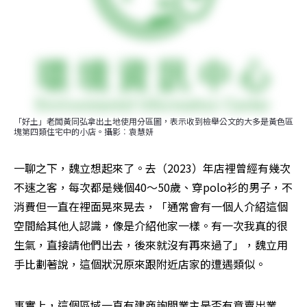
「好土」老闆黃同弘拿出土地使用分區圖，表示收到檢舉公文的大多是黃色區
塊第四類住宅中的小店。攝影︰袁慧妍
一聊之下，魏立想起來了。去（2023）年店裡曾經有幾次
不速之客，每次都是幾個40～50歲、穿polo衫的男子，不
消費但一直在裡面晃來晃去，「通常會有一個人介紹這個
空間給其他人認識，像是介紹他家一樣。有一次我真的很
生氣，直接請他們出去，後來就沒有再來過了」，魏立用
手比劃著說，這個狀況原來跟附近店家的遭遇類似。
事實上，這個區域一直有建商詢問業主是否有意賣出業