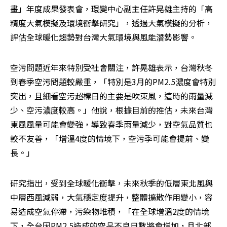
畫」年度成果發表會，環變中心副主任許晃雄主持的「高
精度大氣模擬及環境衝擊研究」，透過大氣模擬的分析，
評估全球暖化趨勢對台灣大氣環境與風能潛勢影響。
空污問題近年來特別受社會關注，許晃雄表示，台灣秋冬
到春季空污問題較嚴重，「特別是3月的PM2.5濃度會特別
突出，且細看空污超標日的主要是吹東風，這時的雨量減
少、空污濃度較高。」他說，根據目前的推估，未來台灣
東風風量可能會變強，導致春季雨量減少，對空氣品質也
較不友善，「增溫4度的情境下，空污季可能會提前、變
長。」
研究指出，受到全球暖化衝擊，未來秋季的低層東北風與
中層西風減弱，大氣穩定度提升，整體擴散作用變小，容
易造成空氣停滯，污染物堆積，「在全球增溫2度的情境
下，全台因PM2.5造成的空品不良日數將會增加，且北部