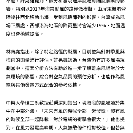
不過，許晃雄提到，該分析發現離岸風場對颱風個案的影
響，特別以2017年海棠颱風的路徑做模擬，由屏東楓港登
陸後往西北移動出海，受到風機陣列的影響，台灣成為風
場下風處，西部沿海地區的降雨量將會減少19%，地面溫
度也會稍微提高。
林傳堯指出，除了特定路徑的颱風，目前並無針對季風與
梅雨的雨量進行評估。許晃雄認為，台灣仍有許多風場規
劃當中，這套分析方法有助於進一步了解離岸風場對於大
氣環境的影響，綜合對空氣品質的預估分析，也能作為風
電與其他發電方式配合的參考依據。
中興大學環工系教授莊秉潔則指出，現階段的風場過於集
中在中部外海，「未來有風的時候全部一起發電，沒有風
的時候全部一起降載，對於電網的衝擊會很大。」他也提
到，在風力發電高峰期，大氣擴散條件相對較佳，但若無