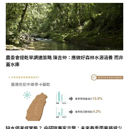
農委會提乾旱調適策略 陳吉仲：應做好森林水源涵養 而非
蓋水庫
缺水停灌成常態？ 中研院專家示警：未來春季雨量將減少