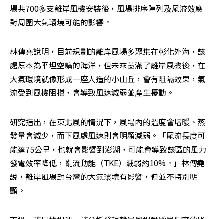
場共700多支離岸風機安裝後，風場排序陣列及尾流效應
對周圍大氣環境可能的影響。
林傳堯說明，目前規劃的離岸風場多聚集在彰化外海，該
處原本為平坦空曠的海洋，但未來蓋滿了離岸風機後，在
大氣環境就像形成一座人造的小山丘，會有阻隔效果，氣
流受到風機阻擋，會導致風速減弱並產生擾動。
研究指出，在東北風的情況下，風場內的溫度會增暖、蒸
發量會減少，而下風處風速則會明顯減弱。「尾流長度可
能達75公里，也就會影響到澎湖，可能會導致該區的風力
發電效率降低，亂流動能（TKE）減弱約10%。」林傳堯
說，離岸風場對台灣的大氣環境有影響，但並不特別明
顯。