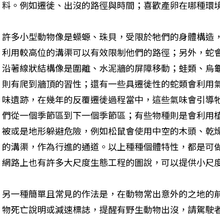
料。例如遷徙、出沒的路徑與時間；喜歡產卵在哪種環
許多小型動物像是蠑螈、珠貝，受限於牠們的身體構造
利用較高位的溝渠可以有效限制他們的路徑；另外，蛇
沿著線狀結構像是圍離、水泥牆的屏障移動；蛙類、烏
則有爬到牆頂的習性；還有一些具遷徙性的蛇類會利用
味遺跡，在幾年的反覆遷徙過程當中，這些氣味會引導
們從一個季節區到下一個季節區；有些物種則是會利用
被或是地形躲避危險，例如松鼠會使用中空的木頭、乾
的溝渠，作為行進的通道。以上種種個體特性，都是可
網路上也有許多大尺度生態工程的圖說，可以提供小尺
另一種簡單且常見的作法是，在動物常出意外的之地的
物死亡說明或減速標誌，提醒有野生動物出沒，請駕駛