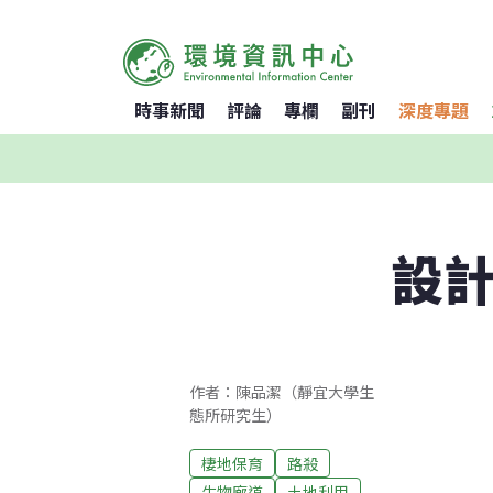
時事新聞
評論
專欄
副刊
深度專題
設計
作者：陳品潔（靜宜大學生
態所研究生）
棲地保育
路殺
生物廊道
土地利用