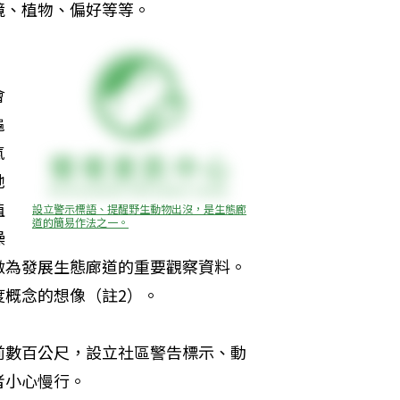
境、植物、偏好等等。
，
會
龜
氣
牠
植
設立警示標語、提醒野生動物出沒，是生態廊
道的簡易作法之一。
燥
做為發展生態廊道的重要觀察資料。
度概念的想像（註2）。
前數百公尺，設立社區警告標示、動
者小心慢行。