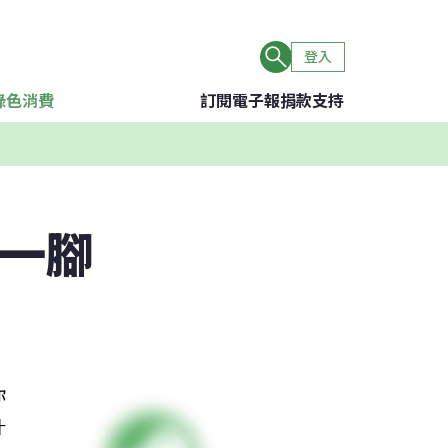
登入
綠色消費
訂閱電子報
捐款支持
參一腳
你
什