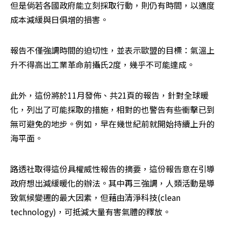
但是倘若各國政府能立刻採取行動，則仍有時間，以適度
成本減緩與日俱增的損害。
報告不僅強調時間的迫切性，並表示歐盟的目標：氣溫上
升不得高出工業革命前攝氏2度，幾乎不可能達成。
此外，這份將於11月發佈、共21頁的報告，針對全球暖
化，列出了可能採取的措施，相對的也警告有些衝擊已到
無可避免的地步。例如，早在幾世紀前就開始持續上升的
海平面。
路透社取得這份具權威性報告的摘要，這份報告意在引導
政府想出減緩暖化的辦法。其中再三強調，人類活動是導
致氣候變遷的最大因素，但藉由清淨科技(clean 
technology)，可抵減大量有害氣體的釋放。