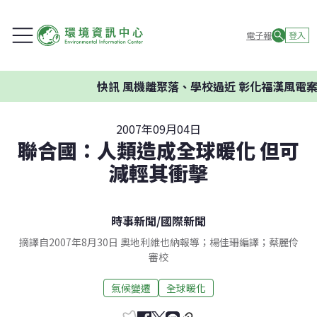
電子報
登入
快訊
風機離聚落、學校過近 彰化福漢風電案
2007年09月04日
聯合國：人類造成全球暖化 但可
減輕其衝擊
時事新聞
/
國際新聞
摘譯自2007年8月30日 奧地利維也納報導；楊佳珊編譯；蔡麗伶
審校
氣候變遷
全球暖化