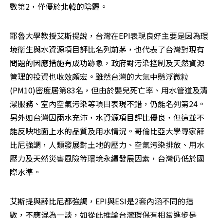
數第2，僅優於北韓的陰霾。
耶魯大學教授艾斯提說，台灣在EPI表現良好主要是因為環
境衛生與水資源項目評比名列前茅，也代表了台灣對現有
問題的因應措施有成功跡象，政府對污染控制及天然資源
管理的投資也收效頗宏。雖然台灣的大氣中懸浮微粒
(PM10)密度居第83名，但由於嬰兒死亡率、用水管道及清
潔服務、室內空氣污染等項目表現不錯，仍能名列第24。
另外如台灣因雨水充沛，水資源項目評比優良，但這並不
能反映地面上水的品質及用水情況。哥倫比亞大學專家薛
比尼強調，人類發展對土地的壓力、空氣污染排放、用水
壓力及天然災害風險等環境永續發展因素，台灣仍低於國
際水準。
艾斯提與薛比尼都強調，EPI與ESI是2套內涵不同的指
數，不應混為一談，如從此推論台灣環保有相當進步是