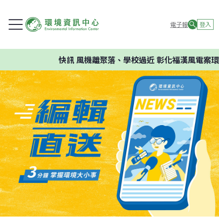
電子報
登入
快訊
風機離聚落、學校過近 彰化福漢風電案環