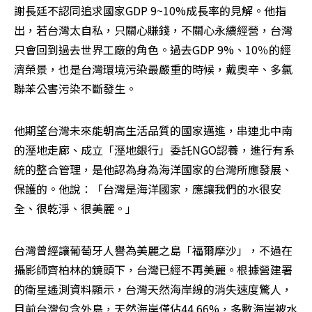
謝長廷不認同追求國家GDP 9~10%成長率的見解。他指
出，若台灣太自私，只關心賺錢，不關心永續經營，台灣
只會回到過去世界工廠的角色。過去GDP 9%、10％的經
濟榮景，也是台灣環境污染最嚴重的時候，戴奧辛、多氯
聯苯公害污染不斷發生。
他期望台灣未來能朝高生活品質的國家邁進，串連北中南
的溼地走廊、成立「溼地銀行」委託NGO認養，進行有系
統的整合管理，是他認為身為海洋國家的台灣所應發展、
保護的。他說：「台灣是海洋國家，應讓我們的水很安
全、很乾淨、很美麗。」 
台灣曾經讓葡萄牙人譽為美麗之島「福爾摩沙」，不過在
攝影師齊柏林的鏡頭下，台灣已經不再美麗。根據營建署
的衛星遙測資料顯示，台灣天然海岸線的消失速度驚人，
目前台灣包含外島，天然海岸僅佔44.66%，多數海岸被水