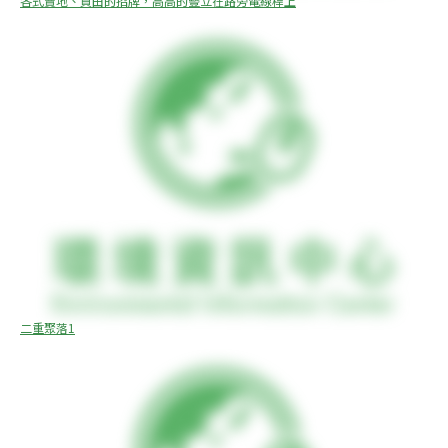
各式賣地、買田的招牌，高高的豎立在路旁電線桿上
二重聚落1