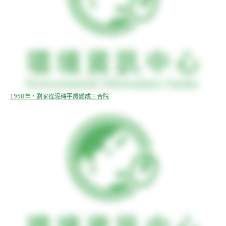
1958年，劉家從泥磚平房變成三合院