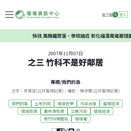
電子報
登入
快訊
風機離聚落、學校過近 彰化福漢風電案環委建議
2007年11月07日
之三 竹科不是好鄰居
專欄
/
我們的島
文字：李慧宜(公共電視記者)；攝影：陳添寶(公共電視記者)
我們的島
土地利用
環境哲學
污染治理
循環經濟
環境政策
農林漁牧業
公害污染
環境經濟
新竹科學園區
環境權