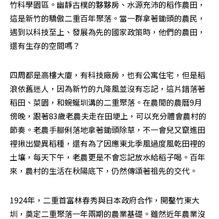
竹科學園區。幽靜古樸的夥夥房、水源充沛的稻作農田，
這是新竹的驕傲――二重百年聚落。當一群拿著鋤頭的農民，
遇到以科技至上、發展為先的國家政策時，他們的農田，
還有生存的空間嗎？
四周都是高樓大廈，有科技廠房，也有公寓住宅，但是稻
浪依舊迷人，因為新竹的九降風並沒有忘記，這片錯落著
稻田、菜園，和蜿蜒圳溝的二重聚落。在農閒的農曆9月
傍晚，跟著83歲老農夫走在田埂上，可以充分體會農村的
節奏。老農手腳俐落地拿著鋤頭除草，不一會兒又竄進田
裡揪出變異稻種，還有為了因應東北季風過度風乾田裡的
土壤，每天下午，老農更是不會忘記放水給稻子喝。百年
來，農村的生活在秋陽底下，仍然傳頌著祖先的交代。
1924年，二重首富林春秀與日本政府合作，開鑿竹東大
圳，奠定二重聚落一年兩期的農業基礎。雖然近年農業沒