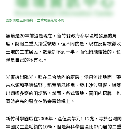
面對園區三期擴廠，二重居民無役不與
無論是20年前還是現在，新竹縣政府都以區域發展的角
度，說服二重人接受徵收，但不同的是，現在反對被徵收
土地的二重居民，數量卻不到一半，而他們能維護的，也
僅是自己的私有地。
光窗透出陽光，照在三合院內的廚房；湧泉流出地面，帶
來水源和平疇綠野；稻葉隨風搖曳，發出沙沙聲響，鋪陳
出婀娜多姿的田埂路。然而，各式賣地、買田的招牌，也
同時高高的豎立在路旁電線桿上。
新竹科學園區在2006年，產值高攀到1.12兆，等於台灣同
年國民生產毛額的10%，但是與科學園區比鄰而居的二重