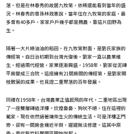
落，但是在林春秀的故居――九牧第，依稀還能看到當年的盛
況。林春秀的曾孫林政憲說，當年住在九牧第的家庭，最
多曾有40多戶，家家戶戶幾乎都是務農，靠這片田野為
生。
隔著一大片綠油油的稻田，在九牧第對面，是劉氏家族的
傳經第。自日治初期到台灣光復後，劉家一直以農業維
生，經過兩代經營，家業逐漸興盛，1958年，劉家從泥磚
平房變成三合院。這座擁有21間房間的傳經第，是劉家開
枝散葉的成果，也見證二重聚落的百年發展。
同樣在1958年，台灣農業正值起飛的年代，二重地區出現
了一座雙層磚造洋樓。炊煙裊裊、狗吠不絕，住在這裡的
範家，現在依然過著燒柴生火的傳統生活。可是洋樓正門
旁，卻有一間房舍幾近半倒，遲遲無法修建。這其中原
委，要從新竹科學園區開始說起。