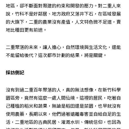
地區，卻不斷面對限建的約束和開發的壓力。對二重人來
說，竹科不是好鄰居、地方政府又落井下石，在區域發展
的大旗下，二重的農業沒有產值，人文特色微不足道，賣
地比種田更有前途。
二重聚落的未來，讓人擔心，自然環境與生活文化，還能
不能留給後代？這次都市計劃的結果，將是關鍵。
採訪側記
沒有到過二重百年聚落的人，真的無法想像，在新竹科學
園區旁，竟然有這麼一處人間仙境。這裡的居民，吃著自
己種植的稻米和蔬果，無論是稻田還是菜園，也早就沒有
使用農藥，長期以來，他們過著遠離毒害並自給自足的生
活，二重地區的古典民居、灌溉水圳、傳統信仰，也因為