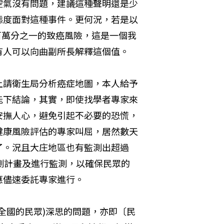
空氣沒有問題，建議這種聲明還是少
態度面對這種事件。更何況，若是以
46奈克即有百萬分之一的致癌風險，這是一個我
有人可以向曲副所長解釋這個值。
上請衛生局分析癌症地圖，本人給予
能下結論，其實，即使找學者專家來
安撫人心，避免引起不必要的恐慌，
健康風險評估的專家叫屈，居然數天
了。況且大庄地區也有監測出超過
測計畫及進行監測，以確保民眾的
應儘速委託專家進行。
全國的民眾)深思的問題，亦即〔民