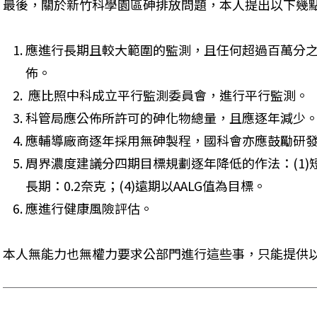
最後，關於新竹科學園區砷排放問題，本人提出以下幾點
應進行長期且較大範圍的監測，且任何超過百萬分
佈。 
 應比照中科成立平行監測委員會，進行平行監測。 
科管局應公佈所許可的砷化物總量，且應逐年減少。
應輔導廠商逐年採用無砷製程，國科會亦應鼓勵研發
周界濃度建議分四期目標規劃逐年降低的作法：(1)短期
長期：0.2奈克；(4)遠期以AALG值為目標。 
應進行健康風險評估。 
本人無能力也無權力要求公部門進行這些事，只能提供