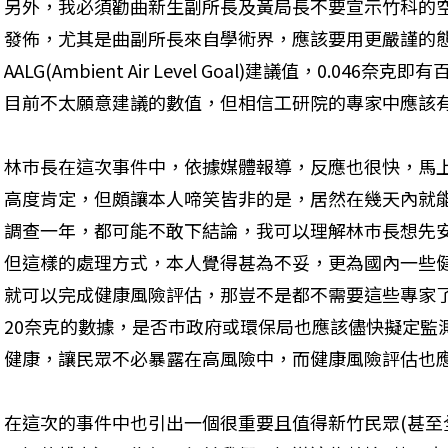
另外，我必須勸曲新生副所長及黃局長不要宣示竹科的
發佈，尤其是曲副所長來自學術界，應該要用更嚴謹的
AALG(Ambient Air Level Goal)建議值，0.0
目前不太願意建議的數值，但相信工研院的專家中應該
林巿長在這次事件中，依據媒體報導，反應也很快，馬
高度肯定，但頗讓本人啼笑皆非的是，居然在幾天內就
調查一年，都可能不敢下結論，我可以理解林巿長想先
但這樣的處理方式，本人覺得甚為不妥，更為國內一些
就可以完成健康風險評估，那豈不是都不需要這些專家
20奈克的數據，是否巿政府或環保局也應該儘快擬定監
健康，讓民眾不必暴露在高風險中，而健康風險評估也
在這次的事件中也引出一個很重要且值得新竹民眾(甚至