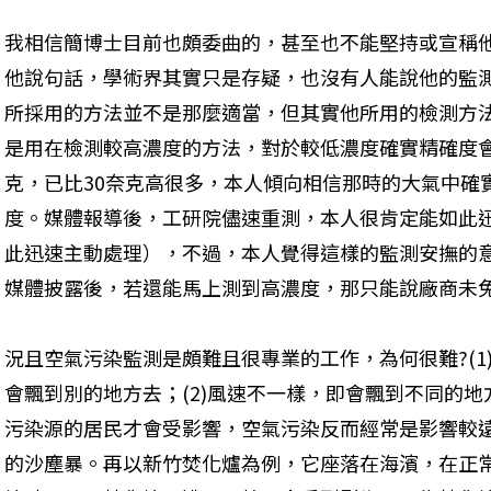
我相信簡博士目前也頗委曲的，甚至也不能堅持或宣稱
他說句話，學術界其實只是存疑，也沒有人能說他的監
所採用的方法並不是那麼適當，但其實他所用的檢測方
是用在檢測較高濃度的方法，對於較低濃度確實精確度會
克，已比30奈克高很多，本人傾向相信那時的大氣中確
度。媒體報導後，工研院儘速重測，本人很肯定能如此
此迅速主動處理），不過，本人覺得這樣的監測安撫的
媒體披露後，若還能馬上測到高濃度，那只能說廠商未
況且空氣污染監測是頗難且很專業的工作，為何很難?(1
會飄到別的地方去；(2)風速不一樣，即會飄到不同的
污染源的居民才會受影響，空氣污染反而經常是影響較
的沙塵暴。再以新竹焚化爐為例，它座落在海濱，在正常