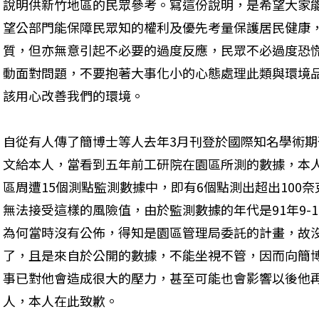
說明供新竹地區的民眾參考。寫這份說明，是希望大家
望公部門能保障民眾知的權利及優先考量保護居民健康
質，但亦無意引起不必要的過度反應，民眾不必過度恐
動面對問題，不要抱著大事化小的心態處理此類與環境
該用心改善我們的環境。
自從有人傳了簡博士等人去年3月刊登於國際知名學術期刊Atmos
文給本人，當看到五年前工研院在園區所測的數據，本
區周遭15個測點監測數據中，即有6個點測出超出100奈
無法接受這樣的風險值，由於監測數據的年代是91年9-
為何當時沒有公佈，得知是園區管理局委託的計畫，故
了，且是來自於公開的數據，不能坐視不管，因而向簡
事已對他會造成很大的壓力，甚至可能也會影響以後他
人，本人在此致歉。