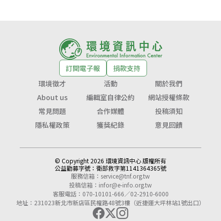
訂閱電子報
捐款支持
環境徵才
活動
關於我們
About us
編輯室自律公約
網站授權條款
常見問題
合作媒體
投稿須知
隱私權政策
獲獎紀錄
意見回饋
© Copyright 2026 環境資訊中心 版權所有
公益勸募字號：
衛部救字第1141364365號
服務信箱：
service@tnf.org.tw
投稿信箱：
infor@e-info.org.tw
客服電話：070-10101-666／02-2910-6000
地址：231023新北市新店區民權路48號3樓（近捷運大坪林站1號出口）