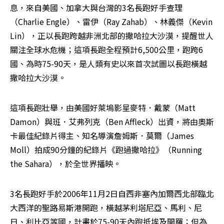
息，來自美國、加拿大與台灣的3名長跑好手查理
（Charlie Engle）、雷伊（Ray Zahab）、林義傑（Kevin 
Lin），正以長跑跨越非洲北部的撒哈拉大沙漠，提醒世人
關注全球水危機；這項長跑全程預計6,500公里，跑跨6
國、為時75-90天，是人類有史以來首次試圖以長跑橫越
撒哈拉大沙漠。
這項長跑壯舉，由美國好萊塢影星麥特．戴蒙（Matt 
Damon）與班．艾弗列克（Ben Affleck）出資，將由奧斯
卡最佳紀錄片得主、知名導演詹姆斯．莫爾（James 
Moll）拍成90分鐘的紀錄片《跑過撒哈拉》（Running 
the Sahara），於全世界播映。
3名長跑好手於2006年11月2日自西非塞內加爾西北部臨北
大西洋的聖路易斯港開跑，橫越茅利塔尼亞、馬利、尼
日、利比亞等國，計畫於75-90天內跑抵埃及開羅；但為