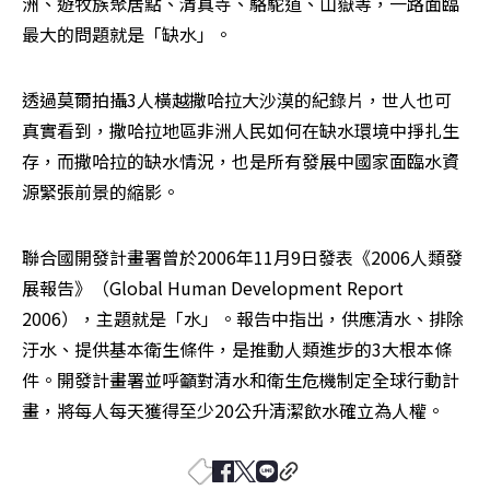
洲、遊牧族聚居點、清真寺、駱駝道、山嶽等，一路面臨
最大的問題就是「缺水」。
透過莫爾拍攝3人橫越撒哈拉大沙漠的紀錄片，世人也可
真實看到，撒哈拉地區非洲人民如何在缺水環境中掙扎生
存，而撒哈拉的缺水情況，也是所有發展中國家面臨水資
源緊張前景的縮影。
聯合國開發計畫署曾於2006年11月9日發表《2006人類發
展報告》（Global Human Development Report 
2006），主題就是「水」。報告中指出，供應清水、排除
汙水、提供基本衛生條件，是推動人類進步的3大根本條
件。開發計畫署並呼籲對清水和衛生危機制定全球行動計
畫，將每人每天獲得至少20公升清潔飲水確立為人權。