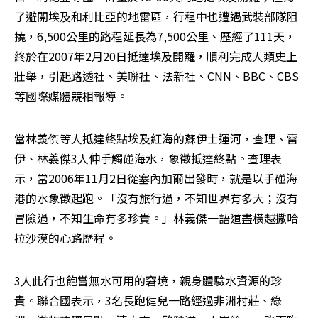
了避開埃及和利比亞的地雷區，行程中也遭遇武裝部隊阻
撓，6,500公里的路程延長為7,500公里、歷經了111天，
終於在2007年2月20日抵達埃及開羅，順利完成人類史上
壯舉，引起路透社、美聯社、法新社、CNN、BBC、CBS
等國際媒體競相報導。
當林義傑等人抵達終點埃及紅海的蘇伊士運河，查理、雷
伊、林義傑3人伸手觸碰海水，象徵抵達終點。查理表
示，當2006年11月2日從塞內加爾出發時，就是以手碰海
港的水象徵起跑。「沒有旅行過，不知世界有多大；沒有
冒險過，不知生命有多珍貴。」林義傑一語道盡橫越撒哈
拉沙漠的心路歷程。
3人此行也飽嘗無水可用的窘境，親身體驗水資源的珍
貴。聯合國表示，3名長跑健兒一路經過非洲村莊、綠