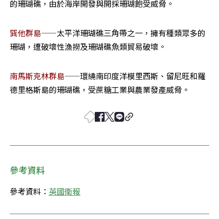
的珊瑚礁，由於海岸開發與開採珊瑚飽受威脅。
巽他群島
——太平洋珊瑚礁三角帶之一，擁有種類眾多的
珊瑚，遭破壞性漁撈及珊瑚礁魚類貿易破壞。 
南馬斯克林群島
——環繞南印度洋模里西斯、留尼旺和羅
德里格斯島的珊瑚礁，受蔗糖工業與農業發產威脅。
參考資料
參考資料：
英國衛報