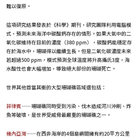
難以復原。 
這項研究結果發表於《科學》期刊，研究團隊利用電腦模
式，預測未來海洋中碳酸鈣存在的情形。如果大氣中的二
氧化碳維持在目前的濃度（380 ppm），碳酸鈣能穩定存
在於海水中，珊瑚得以繼續生長。但是二氧化碳濃度未來
若超過500 ppm，模式預測全球溫度將升高攝氏3度，海
水酸性也會大幅增加，導致絕大部份的珊瑚死亡。 
世界其他首當其衝的大型珊瑚礁區域還包括： 
菲律賓
——珊瑚礁同時受到污染、伐木造成河川沖刷、炸
魚等破壞，是世界受威脅最嚴重的珊瑚礁之一。 
幾內亞灣
——在西非海岸的4個島嶼間擁有約20平方公里