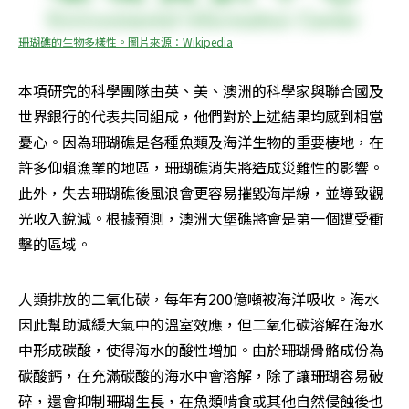
珊瑚礁的生物多樣性。圖片來源：Wikipedia
本項研究的科學團隊由英、美、澳洲的科學家與聯合國及
世界銀行的代表共同組成，他們對於上述結果均感到相當
憂心。因為珊瑚礁是各種魚類及海洋生物的重要棲地，在
許多仰賴漁業的地區，珊瑚礁消失將造成災難性的影響。
此外，失去珊瑚礁後風浪會更容易摧毀海岸線，並導致觀
光收入銳減。根據預測，澳洲大堡礁將會是第一個遭受衝
擊的區域。 
人類排放的二氧化碳，每年有200億噸被海洋吸收。海水
因此幫助減緩大氣中的溫室效應，但二氧化碳溶解在海水
中形成碳酸，使得海水的酸性增加。由於珊瑚骨骼成份為
碳酸鈣，在充滿碳酸的海水中會溶解，除了讓珊瑚容易破
碎，還會抑制珊瑚生長，在魚類啃食或其他自然侵蝕後也