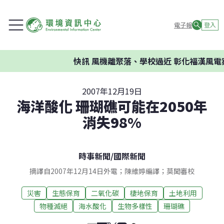
電子報
登入
快訊
風機離聚落、學校過近 彰化福漢風電案
2007年12月19日
海洋酸化 珊瑚礁可能在2050年
消失98%
時事新聞
/
國際新聞
摘譯自2007年12月14日外電；陳維婷編譯；莫聞審校
災害
生態保育
二氧化碳
棲地保育
土地利用
物種滅絕
海水酸化
生物多樣性
珊瑚礁