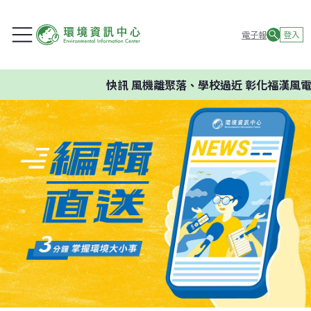
電子報
登入
快訊
風機離聚落、學校過近 彰化福漢風電