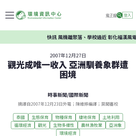
電子報
登入
快訊
風機離聚落、學校過近 彰化福漢風電
2007年12月27日
觀光成唯一收入 亞洲馴養象群遭
困境
時事新聞
/
國際新聞
摘譯自2007年12月23日外電；陳維婷編譯；莫聞審校
泰國
生態保育
物種保育
棲地保育
土地利用
循環經濟
觀光
生物多樣性
農林漁牧業
亞洲象
環境經濟