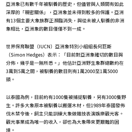
亞洲象已有數千年被馴養的歷史，但儘管與人類間有如此
深厚的「親密關係」，亞洲象並未得到較多的保護。亞洲
有13個主要大象族群正瀕臨消失，與從未被人馴養的非洲
象相比，亞洲象的數目僅僅不到一成。
世界保育聯盟（IUCN）亞洲象特別小組組長何巨斯
（Simon Hedges）表示：「目前對亞洲象確切的數目與
分佈，幾乎是一無所悉。」他估計亞洲野生象群總數約在
3萬到5萬之間，被馴養的數目則有1萬2000至1萬5000
頭。 
以泰國為例，目前約有1000隻被捕捉馴養，另有3000隻野
生。許多大象原本被馴養以搬運木材，但1989年泰國發佈
伐木禁令後，飼主只能訓練大象做雜技表演娛樂觀光客。
觀光事業成為唯一的收入，卻也為大象帶來更艱難的困
境。 