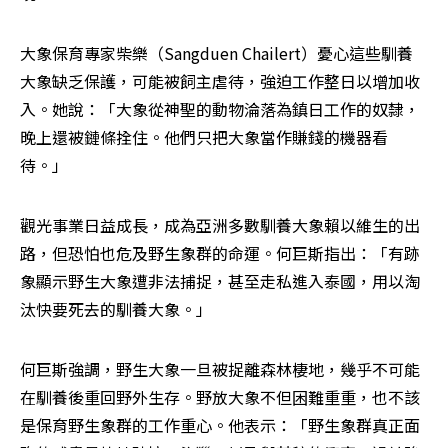
大象保育專家柴樂（Sangduen Chailert）憂心這些馴養
大象缺乏保護，可能被飼主虐待，強迫工作整日以增加收
入。她說：「大象從神聖的動物淪落為鎮日工作的奴隸，
晚上還被鏈條拴住。他們只把大象當作賺錢的機器看
待。」 
觀光事業日益成長，成為亞洲多數馴養大象賴以維生的出
路，但恐怕也危及野生象群的命運。何巨斯指出：「有跡
象顯示野生大象遭非法捕捉，甚至走私進入泰國，用以淘
汰快要死去的馴養大象。」 
何巨斯強調，野生大象一旦被捉離森林棲地，幾乎不可能
在馴養後重回野外生存。野放大象不但困難重重，也不該
是保育野生象群的工作重心。他表示：「野生象群真正面