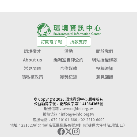
訂閱電子報
捐款支持
環境徵才
活動
關於我們
About us
編輯室自律公約
網站授權條款
常見問題
合作媒體
投稿須知
隱私權政策
獲獎紀錄
意見回饋
© Copyright 2026 環境資訊中心 版權所有
公益勸募字號：
衛部救字第1141364365號
服務信箱：
service@tnf.org.tw
投稿信箱：
infor@e-info.org.tw
客服電話：070-10101-666／02-2910-6000
地址：231023新北市新店區民權路48號3樓（近捷運大坪林站1號出口）