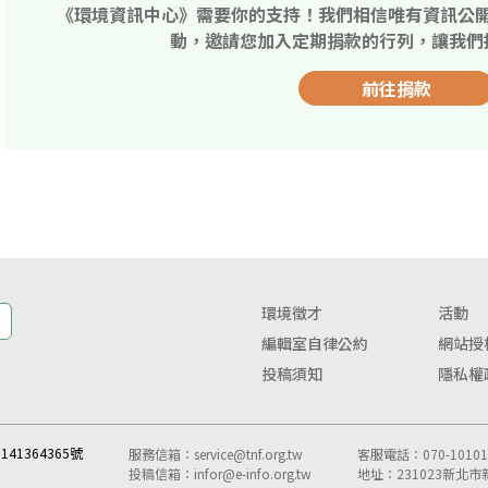
《環境資訊中心》需要你的支持！我們相信唯有資訊公
動，邀請您加入定期捐款的行列，讓我們
前往捐款
環境徵才
活動
編輯室自律公約
網站授
投稿須知
隱私權
41364365號
服務信箱：
service@tnf.org.tw
客服電話：070-10101-
投稿信箱：
infor@e-info.org.tw
地址：231023新北