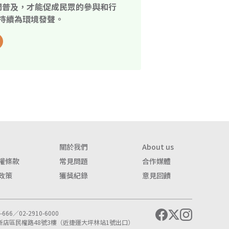
開普及，才能促成民眾的參與和行
持續為環境發聲。
關於我們
About us
權條款
常見問題
合作媒體
政策
獲獎紀錄
意見回饋
666／02-2910-6000
市新店區民權路48號3樓（近捷運大坪林站1號出口）