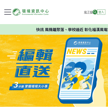
電子報
登入
快訊
風機離聚落、學校過近 彰化福漢風電