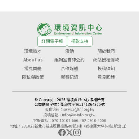
訂閱電子報
捐款支持
環境徵才
活動
關於我們
About us
編輯室自律公約
網站授權條款
常見問題
合作媒體
投稿須知
隱私權政策
獲獎紀錄
意見回饋
© Copyright 2026 環境資訊中心 版權所有
公益勸募字號：
衛部救字第1141364365號
服務信箱：
service@tnf.org.tw
投稿信箱：
infor@e-info.org.tw
客服電話：070-10101-666／02-2910-6000
地址：231023新北市新店區民權路48號3樓（近捷運大坪林站1號出口）