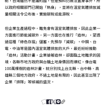
制，台灣雖然不是議約國，但是預料仍無法置身事外，所
以政府相關部門已開始「熱身」，並將在溫室氣體排放減
量相關法令公布後，實施碳稅或能源稅。 
但企業生產過程中，難免會有溫室氣體排放，因此企業一
方面進行節能減碳外，另一方面也在進行「造林」，望透
過這種「綠色存摺」儲蓄，先預存「減碳」。中鋼、台
電、中油等是國內溫室氣體排放的大戶，最近紛紛推動
「造林」活動計畫，企業搶著造林，卻面臨土地難求的困
境，各縣市地方政府與台糖土地身價因而爆紅，像台電
100萬棵樹的造林計畫，就分別找上台北縣、台中縣、高
雄縣三個地方政府，不過土地是有限的，因此甚至出現了
企業「排隊」等候補的盛況。 
