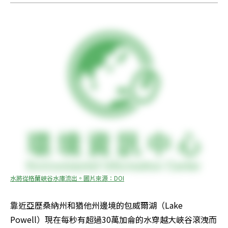
水將從格蘭峽谷水庫流出。圖片來源：DOI
靠近亞歷桑納州和猶他州邊境的包威爾湖（Lake 
Powell）現在每秒有超過30萬加侖的水穿越大峽谷滾洩而