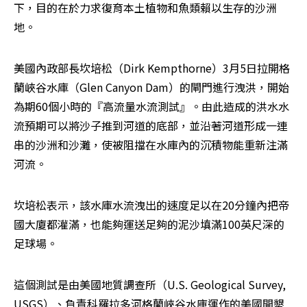
下，目的在於力求復育本土植物和魚類賴以生存的沙洲
地。
美國內政部長坎培松（Dirk Kempthorne）3月5日拉開格
蘭峽谷水庫（Glen Canyon Dam）的閘門進行洩洪，開始
為期60個小時的『高流量水流測試』。由此造成的洪水水
流預期可以將沙子推到河道的底部，並沿著河道形成一連
串的沙洲和沙灘，使被阻擋在水庫內的沉積物能重新注滿
河流。
坎培松表示，該水庫水流洩出的速度足以在20分鐘內把帝
國大廈都灌滿，也能夠運送足夠的泥沙填滿100英尺深的
足球場。
這個測試是由美國地質調查所（U.S. Geological Survey, 
USGS）、負責科羅拉多河格蘭峽谷水庫運作的美國開墾