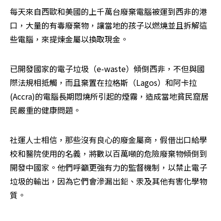
每天來自西歐和美國的上千萬台廢棄電腦被運到西非的港
口，大量的有毒廢棄物，讓當地的孩子以燃燒並且拆解這
些電腦，來提煉金屬以換取現金。
已開發國家的電子垃圾（e-waste）傾倒西非，不但與國
際法規相抵觸，而且棄置在拉格斯（Lagos）和阿卡拉
(Accra)的電腦長期悶燒所引起的煙霧，造成當地貧民窟居
民嚴重的健康問題。
社運人士相信，那些沒有良心的廢金屬商，假借出口給學
校和醫院使用的名義，將數以百萬噸的危險廢棄物傾倒到
開發中國家。他們呼籲更強有力的監督機制，以禁止電子
垃圾的輸出，因為它們會滲漏出鉛、汞及其他有害化學物
質。