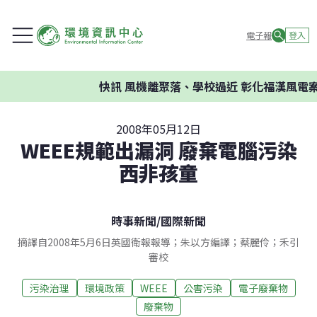
電子報
登入
快訊
風機離聚落、學校過近 彰化福漢風電案
2008年05月12日
WEEE規範出漏洞 廢棄電腦污染
西非孩童
時事新聞
/
國際新聞
摘譯自2008年5月6日英國衛報報導；朱以方編譯；蔡麗伶；禾引
審校
污染治理
環境政策
WEEE
公害污染
電子廢棄物
廢棄物