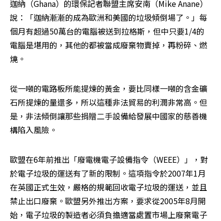
迦納（Ghana）的環保記者聯盟主席安南（Mike Anane）
說：「迦納漸漸的成為歐洲和美國的垃圾傾倒場了。」每
個月有超過50萬台的電腦被送到拉格斯，但中只要1/4的
電腦是堪用的，其他的都被當成廢棄物賣掉，再粉碎、燃
燒。
從一噸的電路板所能提煉的黃金，要比同樣一噸的含金礦
石所提煉的量還多，所以這種非法貿易的利潤非常高。但
是，非法傾倒讓那些捐贈二手設備給發展中國家的慈善機
構陷入風險。
歐盟在6年前推出「廢電機電子設備指令（WEEE）」，對
於電子垃圾的運送有了新的限制。這項指令於2007年1月
在英國正式生效，嚴格的規範回收電子垃圾的運送，並且
禁止出口廢棄。歐盟另外推出方案，要求從2005年8月開
始，電子垃圾的製造者必須負擔適當處置市場上廢棄電子