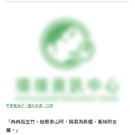
平原菟絲子。圖片來源：江某
「冉冉孤生竹，結根泰山阿。與君為新婚，菟絲附女
蘿。」