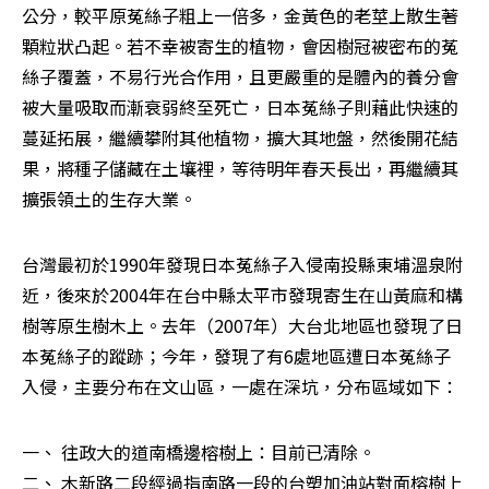
公分，較平原菟絲子粗上一倍多，金黃色的老莖上散生著
顆粒狀凸起。若不幸被寄生的植物，會因樹冠被密布的菟
絲子覆蓋，不易行光合作用，且更嚴重的是體內的養分會
被大量吸取而漸衰弱終至死亡，日本菟絲子則藉此快速的
蔓延拓展，繼續攀附其他植物，擴大其地盤，然後開花結
果，將種子儲藏在土壤裡，等待明年春天長出，再繼續其
擴張領土的生存大業。
台灣最初於1990年發現日本菟絲子入侵南投縣東埔溫泉附
近，後來於2004年在台中縣太平市發現寄生在山黃麻和構
樹等原生樹木上。去年（2007年）大台北地區也發現了日
本菟絲子的蹤跡；今年，發現了有6處地區遭日本菟絲子
入侵，主要分布在文山區，一處在深坑，分布區域如下：
一、 往政大的道南橋邊榕樹上：目前已清除。 

二、 木新路二段經過指南路一段的台塑加油站對面榕樹上