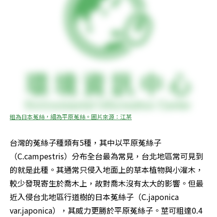
粗為日本菟絲，細為平原菟絲。圖片來源：江某
台灣的菟絲子種類有5種，其中以平原菟絲子
（C.campestris）分布全台最為常見，台北地區常可見到
的就是此種。其通常只侵入地面上的草本植物與小灌木，
較少發現寄生於喬木上，故對喬木沒有太大的影響。但最
近入侵台北地區行道樹的日本菟絲子（C.japonica 
var.japonica），其威力更勝於平原菟絲子。莖可粗達0.4