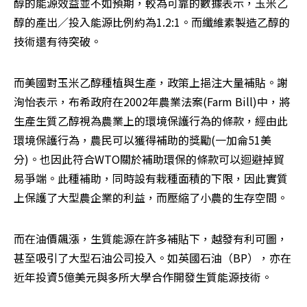
醇的能源效益並不如預期，較為可靠的數據表示，玉米乙
醇的產出／投入能源比例約為1.2:1。而纖維素製造乙醇的
技術還有待突破。 
而美國對玉米乙醇種植與生產，政策上挹注大量補貼。謝
洵怡表示，布希政府在2002年農業法案(Farm Bill)中，將
生產生質乙醇視為農業上的環境保護行為的條款，經由此
環境保護行為，農民可以獲得補助的獎勵(一加侖51美
分)。也因此符合WTO關於補助環保的條款可以迴避掉貿
易爭端。此種補助，同時設有栽種面積的下限，因此實質
上保護了大型農企業的利益，而壓縮了小農的生存空間。
而在油價飆漲，生質能源在許多補貼下，越發有利可圖，
甚至吸引了大型石油公司投入。如英國石油（BP），亦在
近年投資5億美元與多所大學合作開發生質能源技術。