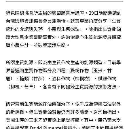
綠色陣線協會所主辦的葡萄藤書屋講座，29日晚間邀請到
台灣環境資訊協會會員謝洵怡，就其專業角度分享「生質
燃料的允諾與失落─小農與生態觀點」。除指出生質能源
遭大型農企業壟斷事實外，謝洵怡憂心生質能源發展將擠
壓小農生計，並破壞環境生態。 
所謂生質能源，即為由生質作物生產的能源類型，目前學
界普遍將生質作物區分為四種：澱粉作物（玉米、甘
薯）、糖類（甘蔗）、油料作物（棕櫚樹）、纖維作物
（柳枝、芒草），各自有不同提煉生質能源的技術方法。 
儘管當前生質能源在油價飆漲下，似乎成為傳統石油以外
的新選擇，但生質能源背後仍有許多隱憂。謝洵怡指出，
美國生產的玉米乙醇實際上飽受抨擊。其中，康乃爾大學
的昆蟲學家 David Pimentel曾指出，美國玉米種植過程消