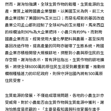
然而，謝洵怡強調，全球生質作物的栽種，生質能源的生
產，實質上被跨國農企業壟斷。以美國玉米為例，前三大
農企業控制了美國80%玉米出口；而惡名昭彰的基因改造
農業公司孟山都則控制了全球40%的玉米種籽。馬來西亞
的棕櫚油則90%為大企業把持，小農只有約9%。而對跨
國農企業而言，經常使用大量化學肥料與農藥，甚至採用
基因改造作物，提高產量的同時亦破壞了生態系統。跨國
農企業亦積極開發大規模耕地，擠壓到小農與原住民的生
存空間。謝洵怡表示，曾有評估指出，生質作物的耕地擴
張，將使全球6000萬的原住民生活受到嚴重影響。推動棕
櫚樹種植甚力的印尼政府，則保守評估國內將有500萬原
住民受害。
生質能源的發展，不僅造成環境問題，各地的小農生計亦
受威脅。對於小農能否由生質作物與生質能源中獲利，謝
洵怡態度是悲觀的。「主要是看知識與科技掌握在誰手