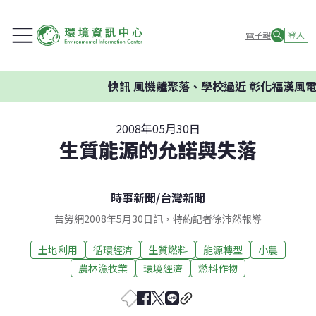
電子報
登入
快訊
風機離聚落、學校過近 彰化福漢風電
2008年05月30日
生質能源的允諾與失落
時事新聞
/
台灣新聞
苦勞網2008年5月30日訊，特約記者徐沛然報導
土地利用
循環經濟
生質燃料
能源轉型
小農
農林漁牧業
環境經濟
燃料作物