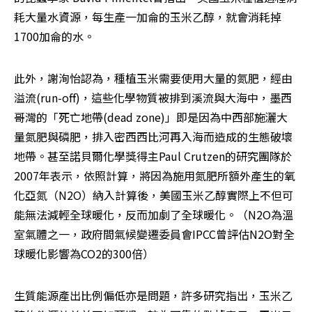
耗大量水資源，每生產一加侖的玉米乙醇，就會消耗掉
1700加侖的水。 
此外，謝洵怡認為，種植玉米需要使用大量的氮肥，經由
溢流(run-off)，這些化學物質被排到溪流與大海中，墨西
哥灣的「死亡地帶(dead zone)」即是因為中西部施灑大
量氮肥與磷肥，排入密西西比河再入海而造成的生態破壞
地帶。甚至諾貝爾化學獎得主Paul Crutzen的研究團隊於
2007年表示，依照計算，將因為施用氮肥所額外產生的氧
化亞氮（N2O）納入計算後，美國玉米乙醇實際上不但可
能無法減輕全球暖化，反而加劇了全球暖化。（N2O為溫
室氣體之一，政府間氣候變遷委員會IPCC曾評估N2O對全
球暖化影響為CO2的300倍） 
生質能源產出比例偏低亦是問題，許多研究指出，玉米乙