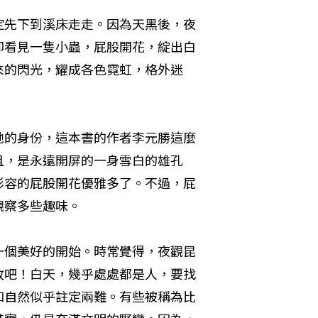
定先下到溪床走走。因為天黑後，夜
卻看見一隻小蟲，屁股開花，綻出白
來的閃光，耀成各色霓虹，格外迷
牠的身份，這本書的作者李元勝這麼
且，是永遠開屏的一身雪白的雄孔
形容的屁股開花優雅多了。不過，屁
觀察多些趣味。
一個美好的開始。時常覺得，夜觀昆
故吧！白天，幾乎處處都是人，要找
和自然似乎註定兩難。有些被稱為比