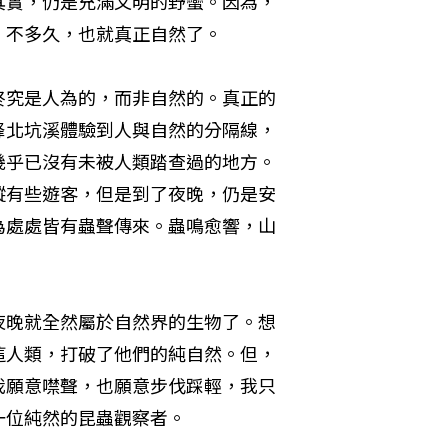
其實，仍是充滿文明的野蠻。因為，
，不多久，也就真正自然了。
終究是人為的，而非自然的。真正的
峰北坑溪體驗到人與自然的分隔線，
幾乎已沒有未被人類踏查過的地方。
縱有些遊客，但是到了夜晚，仍是安
為處處皆有蟲聲傳來。蟲鳴愈響，山
夜晚就全然屬於自然界的生物了。想
這人類，打破了他們的純自然。但，
我願意噤聲，也願意步伐踩輕，我只
一位純然的昆蟲觀察者。