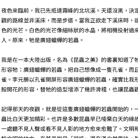
夜色來臨前，我已先抵達霧峰的北坑溪。天還沒黑，決
觀的路線並非溪床，而是步道。當我正欲走下溪床時，
色的光芒。白色的光芒像細絲狀的水晶，將相機投射過
人。原來，牠是廣翅蠟蟬的若蟲。
我是在一本大陸出版，名為《昆蟲之美》的書裏知道了
形容牠：廣翅蠟蟬的若蟲，把自己想像成一隻孔雀，而
雀。李元勝以孔雀開屏形容廣翅蠟蟬的若蟲，確實比我
股開花的形容，替牠的造型增添了幾許滑稽，也讓昆蟲
記得那天的夜觀，就是從這隻廣翅蠟蟬的若蟲開始的，
蟲比白天更加精彩。也許是多數昆蟲早已唾棄白天的緣
一處聽不見人聲或看不見人影的地方愈來愈難了。文明