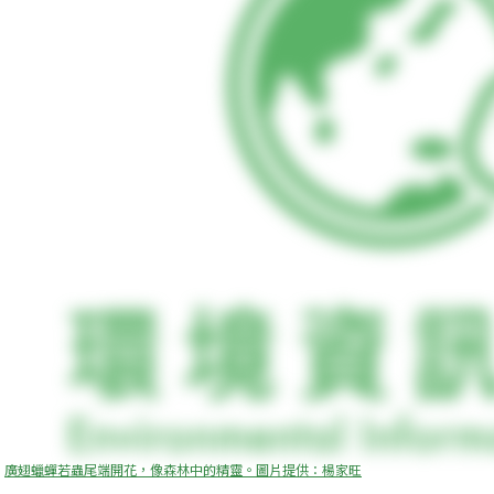
廣翅蠟蟬若蟲尾端開花，像森林中的精靈。圖片提供：楊家旺