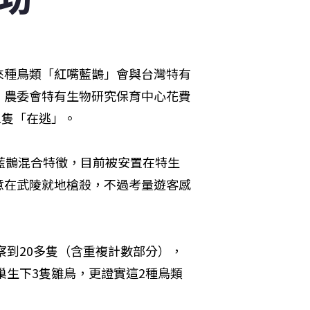
來種鳥類「紅嘴藍鵲」會與台灣特有
。農委會特有生物研究保育中心花費
1隻「在逃」。
藍鵲混合特徵，目前被安置在特生
意在武陵就地槍殺，不過考量遊客感
察到20多隻（含重複計數部分），
巢生下3隻雛鳥，更證實這2種鳥類