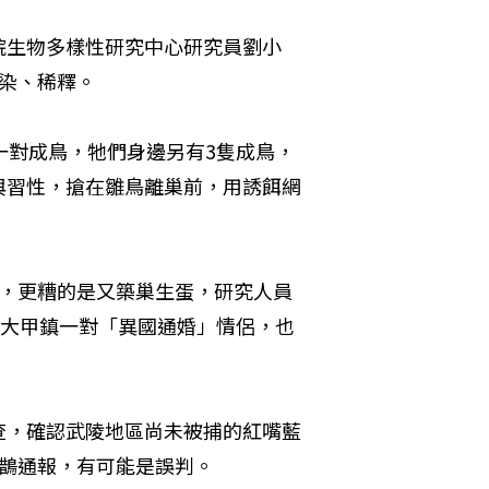
院生物多樣性研究中心研究員劉小
染、稀釋。
一對成鳥，牠們身邊另有3隻成鳥，
與習性，搶在雛鳥離巢前，用誘餌網
餌，更糟的是又築巢生蛋，研究人員
於大甲鎮一對「異國通婚」情侶，也
查，確認武陵地區尚未被捕的紅嘴藍
藍鵲通報，有可能是誤判。