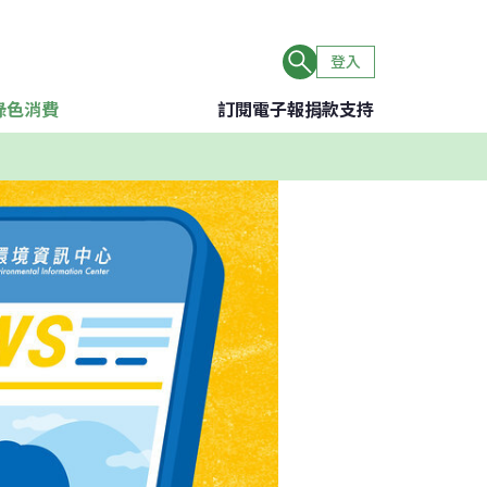
登入
綠色消費
訂閱電子報
捐款支持