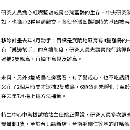
研究人員擔心紅嘴藍鵲威脅台灣藍鵲的生存。中央研究
如，也擔心2種鳥類雜交，將使台灣藍鵲獨特的基因被污
移除計畫去年4月動手，目標是武陵地區育有4隻雛鳥的
有「巢邊幫手」的育雛制度，研究人員先觀察飛行路徑
逮捕2隻親鳥，再摘下鳥巢及雛鳥。
未料，另外3隻成鳥在旁觀看，有了警戒心、也不吃誘
又花了2個月時間才逮捕2隻成鳥，6顆蛋則未孵化；至
在去年7月採上述方法捕獲。
特生中心中海拔試驗站主任姚正得說，研究人員多次調
鵲僅剩1隻，至於台北縣新店、台南縣歸仁等地的紅嘴