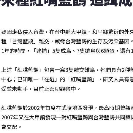
疑因走私侵入台灣，在台中縣大甲鎮、和平鄉繁衍的外
種「台灣藍鵲」雜交，威脅台灣藍鵲的生存及污染基因
1年的時間，「逮捕」5隻成鳥、7隻雛鳥與6顆蛋，還有
上述「紅嘴藍鵲」包含一窩3隻雜交雛鳥，牠們具有2種
中心；已知唯一「在逃」的「紅嘴藍鵲」，研究人員有
受並未動手，目前正密切觀察中。
紅嘴藍鵲於2002年首度在武陵地區發現，最高時期曾觀
2007年又在大甲鎮發現一對紅嘴藍鵲與台灣藍鵲共同築
會交配。