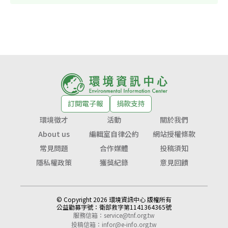
訂閱電子報
捐款支持
環境徵才
活動
關於我們
About us
編輯室自律公約
網站授權條款
常見問題
合作媒體
投稿須知
隱私權政策
獲獎紀錄
意見回饋
© Copyright 2026 環境資訊中心 版權所有
公益勸募字號：
衛部救字第1141364365號
服務信箱：
service@tnf.org.tw
投稿信箱：
infor@e-info.org.tw