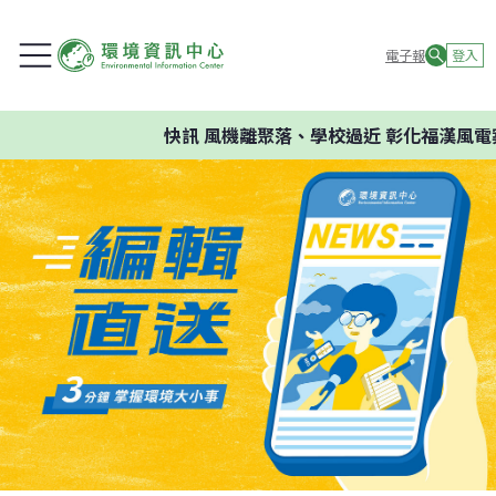
電子報
登入
快訊
風機離聚落、學校過近 彰化福漢風電