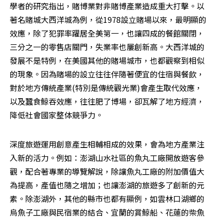
學者的研究指出，賭博業對非賭博產業造成重大打擊。以
著名賭城大西洋城為例，從1978設立賭場以來，最明顯的
效應，除了犯罪率躍居全美第一，也讓四成的餐館關閉，
三分之一的零售店關門，失業率也屢創新高。大西洋城的
發展不是特例，在美國其他的賭場城市，也都觀察到相似
的現象。因為賭場的設立往往伴隨著便宜的住宿與餐飲，
對於地方傳統產業(特別是傳統觀光業)會產生取代效應，
以及蠶食鯨吞效應，往往肥了博場，卻瓦解了地方經濟，
降低社會國家整体競爭力。
深度旅遊運用創意產生相輔相成的效果，會為地方產業注
入新的活力。例如：澎湖山水社區的魚丸工廠開放遊客參
觀，配合著專業的導覽解說，除讓魚丸工廠的附加價值大
為提高，產值也隨之增加；也讓澎湖的旅遊多了創新的元
素。除澎湖外，其他的縣市也都有顯例，如雲林口湖鄉的
烏魚子工廠與民宿業的結合、宜蘭的賞鯨船、花蓮的柴魚