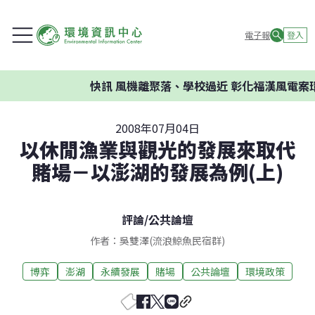
電子報
登入
快訊
風機離聚落、學校過近 彰化福漢風電案環委
2008年07月04日
以休閒漁業與觀光的發展來取代
賭場－以澎湖的發展為例(上)
評論
/
公共論壇
作者：吳雙澤(流浪鯨魚民宿群)
博弈
澎湖
永續發展
賭場
公共論壇
環境政策