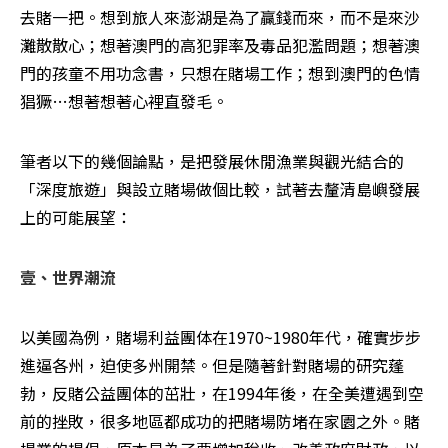
去賭一把。想到旅人來澎湖是為了贏錢而來，而不是來沙
灘散散心；想著澳門的高犯罪率及毒品犯濫問題；想著澳
門的孩童不用功念書，只想在賭場工作；想到澳門的色情
猖獗…想著想著心裡直發毛。 
筆者以下的幾個論點，是把發展休閒漁業與觀光結合的
「深度旅遊」與設立賭場做個比較，試著去釐清島嶼發展
上的可能展望： 
壹、世界潮流
以美國為例，賭場利益團体在1970~1980年代，確實步步
進逼各州，迫使多州開禁。但是隨著針對賭場的研究蓬
勃，反賭公益團体的茁壯，在1994年後，在全美遭遇到空
前的挫敗，很多地區都成功的把賭場防堵在家園之外。賭