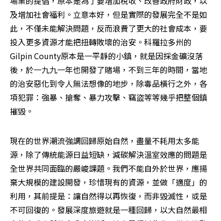
場業的提倡，原本是為了要增加稅收、改善政府財政，以
及增加社會福利。立意本好，但是實際的發展完全不是如
此，不僅未能解決問題，反而浪費了更大的社會成本，要
投入更多資源才能把扭轉敗壞的治安。科羅拉多州的
Gilpin County原本是一平靜的小鎮，就是因採金礦沒落
後，於一九九一年也開發了賭場，不到三年的時間，當地
的治安惡化到令人無法想像的地步，除毒品橫行之外，各
項犯罪：強暴、搶奪、暴力攻擊、竊盜等等幾乎把整個鎮
摧毀。
現在的世界潮流強調回歸原始自然，盡量不耗用太多能
源，除了傳統能源日益短缺，減碳解決溫室效應的問題是
全世界共同面臨的嚴峻課題。我們不能自外於世界，應揚
棄大規模的建設開發，珍惜現有的資源，並做「適度」的
利用，其前提是：讓自然得以再恢復，而非毀滅性，或是
不可回復的。發展深度旅遊就是一種回歸，以大自然最相