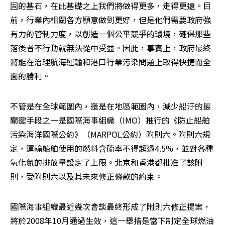
固的基石，在此基礎之上我們將做得更多，走得更遠。目
前，行業內相關各方願意做到更好，但是他們需要政府強
有力的管制力度，以創造一個公平競爭的環境，確保那些
落後者不行動就無法從中受益。因此，事實上，政府最終
將能在治理航海運輸和港口行業污染問題上取得快捷而全
面的勝利。
不管是在全球範圍內，還是在地區範圍內，減少船汙的最
關鍵手段之一是國際海事組織（IMO）推行的《防止船舶
污染海洋國際公約》（MARPOL公約）附則六。附則六規
定，運輸船舶使用的燃料含硫率不得超過4.5%，並對各種
氧化氮的排放量設定了上限。北京和香港都批准了該附
則，受附則六以及其未來修正條款的約束。
國際海事組織最近幾次會談最終形成了附則六修正提案，
將於2008年10月通過生效，這一舉措是當下制定全球燃油