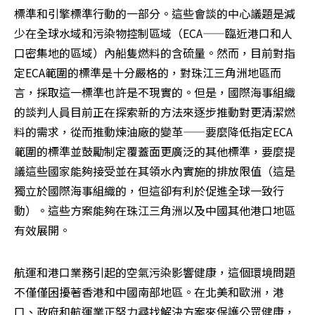
標準和引擎標準行動的一部分。這些會談的中心議題是減
少在全球水域和污染物控制區域（ECA——臨近港口和人
口密集地的區域）內船隻燃料的含硫量。然而，目前對指
定ECA範圍的標準是十分嚴格的，對珠江三角洲地區而
言，採取這一標準也許是不現實的。但是，國際海事組織
的談判人員目前正在探索新的方法來逐步推動對更清潔燃
料的需求，從而推動煉油廠的變革——要麼降低指定ECA
範圍的標準並鼓勵制定覆蓋面更廣泛的其他標準，要麼提
議這些國家能夠接受並在其領水內實施的排放限值（這是
獨立於國際海事組織的，但這卻有利於促進全球一致行
動）。這些方案能夠在珠江三角洲以及中國其他港口地區
有效展開。
航運和港口業務引起的空氣污染影響健康，這個環境問題
不僅僅困擾著香港和中國南部地區。在北美和歐洲，港
口、政府和航運業正努力尋找解決方案來保護公眾健康，