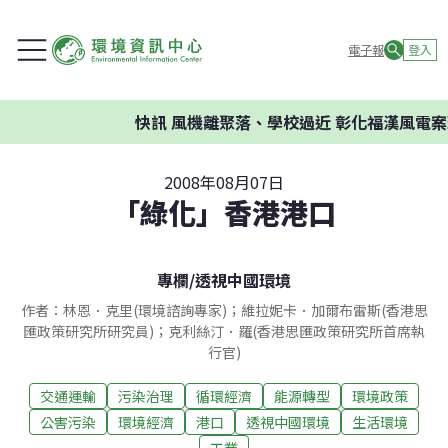
電子報
登入
快訊
風機離聚落、學校過近 彰化福漢風電案環
2008年08月07日
「綠化」香港港口
專欄
/
透視中國環境
作者：林恩．克里(環境諮詢專家)；維拉妮卡．加爾布雷斯(香港思
匯政策研究所研究員)；克利絲汀．羅(香港思匯政策研究所首席執
行官)
交通運輸
污染治理
循環經濟
能源轉型
環境政策
公害污染
環境經濟
港口
透視中國環境
生活環境
工業