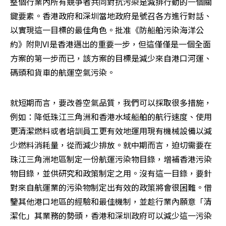
整個行業內所有競爭者共同對抗污染是減排行動的一個關
鍵要素。香港政府和深圳當地政府是號召各方進行對話、
以實現這一目標的最佳角色。批准《防船舶污染海洋公
約》附則VI是香港邁出的重要一步，但這僅僅是一個全面
方案的第一步而已，該方案的目標是減少來自港口河運、
碼頭和貨車的航運空氣污染。
就短期而言，要改善空氣品質，我們可以採取很多措施，
例如：降低珠江三角洲和香港水域船舶的航行速度、使用
更清潔燃料或者培訓員工更有效地運用現有機械設備以減
少燃料消耗量，從而減少排放。就中期而言，迫切需要在
珠江三角洲地區制定一份航運污染物目錄，增補香港污染
物目錄，並供研究和政策制定之用。沒有這一目錄，要針
對來自航運業的污染物制定出有效的政策將會很困難。借
鑒其他港口地區的經驗和最佳機制，並趁行業內願意「清
潔化」其業務的勢頭，香港和深圳政府可以減少這一污染