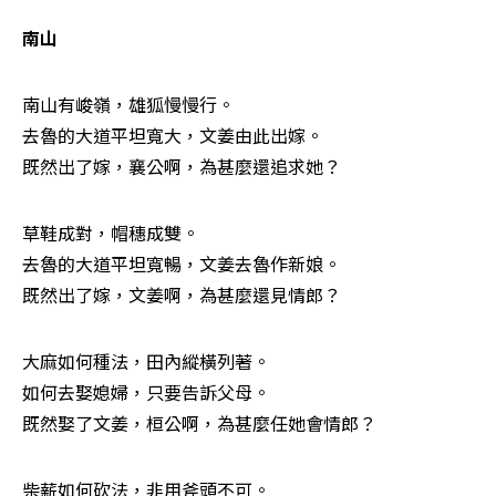
南山
南山有峻嶺，雄狐慢慢行。 

去魯的大道平坦寬大，文姜由此出嫁。 

既然出了嫁，襄公啊，為甚麼還追求她？
草鞋成對，帽穗成雙。 

去魯的大道平坦寬暢，文姜去魯作新娘。 

既然出了嫁，文姜啊，為甚麼還見情郎？
大麻如何種法，田內縱橫列著。 

如何去娶媳婦，只要告訴父母。 

既然娶了文姜，桓公啊，為甚麼任她會情郎？
柴薪如何砍法，非用斧頭不可。 
