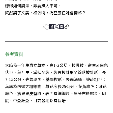
媳婦如何娶法，非要媒人不可。 

既然娶了文姜，桓公啊，為甚麼任她會情郎？
參考資料
大麻為一年生直立草本，高1-3公尺，枝具稜，密生灰白色
伏毛。葉互生，掌狀全裂，裂片披針形至線狀披針形，長
7-15公分，先端漸尖，基部楔形，表面深綠，被疏粗毛；
葉緣為內彎之粗鋸齒。雄花序長25公分，花黃綠色；雌花
綠色。瘦果果皮堅脆，表面有細網紋。原分布於錫金、印
度、中亞細亞，目前各地都有栽培。