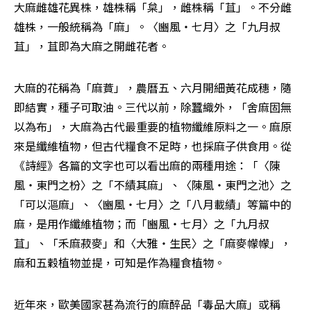
大麻雌雄花異株，雄株稱「枲」，雌株稱「苴」。不分雌
雄株，一般統稱為「麻」。〈豳風‧七月〉之「九月叔
苴」，苴即為大麻之開雌花者。
大麻的花稱為「麻蕡」，農曆五、六月開細黃花成穗，隨
即結實，種子可取油。三代以前，除蠶織外，「舍麻固無
以為布」，大麻為古代最重要的植物纖維原料之一。麻原
來是纖維植物，但古代糧食不足時，也採麻子供食用。從
《詩經》各篇的文字也可以看出麻的兩種用途：「〈陳
風‧東門之枌〉之「不績其麻」、〈陳風‧東門之池〉之
「可以漚麻」、〈豳風‧七月〉之「八月載績」等篇中的
麻，是用作纖維植物；而「豳風‧七月〉之「九月叔
苴」、「禾麻菽麥」和〈大雅‧生民〉之「麻麥幪幪」，
麻和五穀植物並提，可知是作為糧食植物。
近年來，歐美國家甚為流行的麻醉品「毒品大麻」或稱