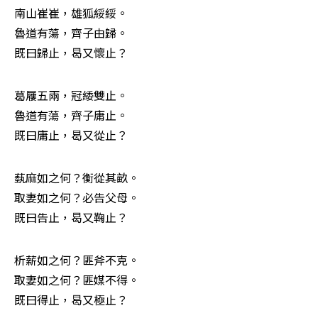
南山崔崔，雄狐綏綏。 

魯道有蕩，齊子由歸。 

既曰歸止，曷又懷止？
葛屨五兩，冠緌雙止。 

魯道有蕩，齊子庸止。 

既曰庸止，曷又從止？
蓺麻如之何？衡從其畝。 

取妻如之何？必告父母。 

既曰告止，曷又鞠止？
析薪如之何？匪斧不克。 

取妻如之何？匪媒不得。 

既曰得止，曷又極止？