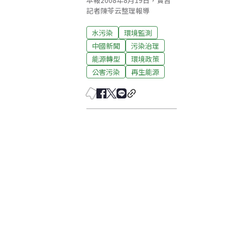
本報2008年8月19日，實習
記者陳苓云整理報導
水污染
環境監測
中國新聞
污染治理
能源轉型
環境政策
公害污染
再生能源