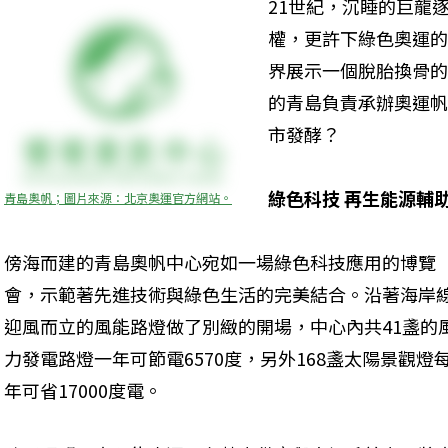
21世紀，沉睡的巨龍
權，更許下綠色奧運的
界展示一個脫胎換骨的
的青島負責承辦奧運帆
市發酵？
綠色科技 再生能源輔
青島奧帆；圖片來源：北京奧運官方網站。
傍海而建的青島奧帆中心宛如一場綠色科技應用的博覽
會，示範著先進技術與綠色生活的完美結合。沿著海岸
迎風而立的風能路燈做了別緻的開場，中心內共41盞的
力發電路燈一年可節電6570度，另外168盞太陽景觀燈
年可省17000度電。