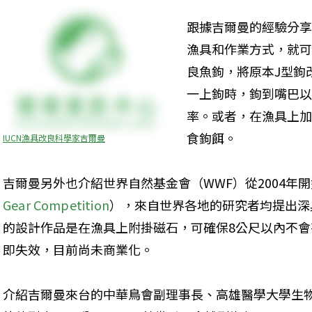
跟據吉爾曼的經驗分享
漁具和作業方式，就可
良魚鉤，將原本J型鉤
一上鉤時，鉤到嘴巴以
率。或者，在漁具上加
食鉤餌。
IUCN漁具改良科學家吉爾曼
吉爾曼另外也介紹世界自然基金會（WWF）從2004年
Gear Competition
），來自世界各地的研究者均提出深
的設計作品是在漁具上附掛磁石，可確保8公尺以內不會
即失效，目前尚未商業化。
介紹吉爾曼來台的中華鳥會副理事長、高雄醫學大學生