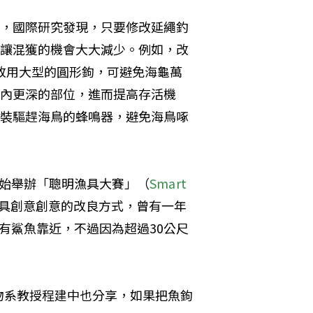
，國際研究發現，只要修改延繩釣
讓混獲的機會大大減少。例如，改
改用大型的圓形鉤，可避免海龜萬
內更深的部位，進而提高存活機
裝驅趕海鳥的蜂鳴器，避免海鳥啄
開始舉辦「聰明漁具大賽」（
Smart 
具創意創意的改良方式，曾有一年
有鯊魚靠近，不過因為超過30公尺
物系教授程建中也分享，如果把魚鉤