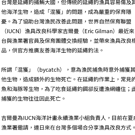
台灣是延繩釣捕鮪大國，但傳統的延繩釣漁具容易傷及
他海洋生物，造成「混獲」的問題，成為嚴重的保育隱
憂。為了協助台灣漁民改善此問題，世界自然保育聯盟
（IUCN）漁具改良科學家吉爾曼（Eric Gilman）最近來
台與漁業署官員及保育團體交換經驗，並帶來漁具改良
品，供官方推廣友善海洋生物的延繩釣法。 
所謂「混獲」（bycatch），意為漁民捕魚時意外捕獲
他生物，造成額外的生物死亡。在延繩釣作業上，常見
魚和海豚等生物，為了吃食延繩釣餌卻反遭漁網纏住；
捕獲的生物往往因此死亡。 
吉爾曼為IUCN海洋計畫永續漁業小組負責人，目前在
漁業署邀請，連日來在台灣多個場合分享漁具改良方式。