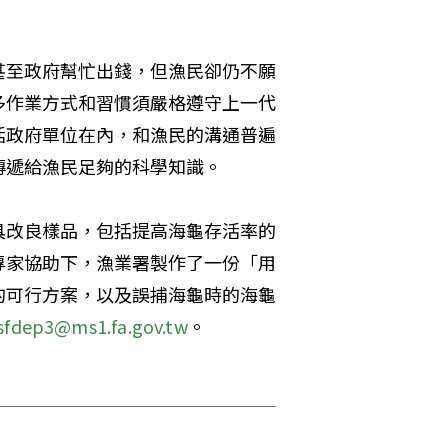
甚至政府幫忙出錢，但漁民卻仍不願
多作業方式和習慣須嚴格遵守上一代
括政府單位在內，和漁民的溝通普遍
遞給漁民足夠的科學知識。 
具改良樣品，包括提高海龜存活率的
專家協助下，漁業署製作了一份「用
的可行方案，以及誤捕海龜時的海龜
sfdep3@ms1.fa.gov.tw
。 
