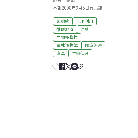
記者
—
莫聞
本報2008年9月5日台北訊
延繩釣
土地利用
循環經濟
混獲
生物多樣性
農林漁牧業
環境經濟
漁具
生態保育