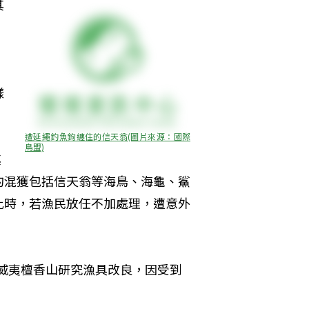
其
樣
遭延繩釣魚鉤纏住的信天翁(圖片來源：國際
鳥盟)
其
的混獲包括信天翁等海鳥、海龜、鯊
此時，若漁民放任不加處理，遭意外
夏威夷檀香山研究漁具改良，因受到
 