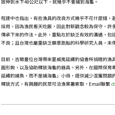
放伸到水下40公尺以下，就幾乎不會捕到海龜。
程建中也指出，有些漁具的改良方式幾乎不花什麼錢，
採用，因為漁民看天吃飯，因此對新觀念較為保守，許
傳承下來的作法。此外，重點在於缺乏有效的溝通，包
不良；且台灣也嚴重缺乏願意跑船的科學研究人員，未傳
目前，吉爾曼位台灣帶來夏威夷延繩釣協會所捐贈的漁
圓形鉤，以及協助釋放海龜的器具。另外，在國際保育
延繩釣捕魚，而不是捕海龜」小冊，提供減少混獲問題
釋放方式，有興趣的民眾可洽漁業署索取，Email聯繫 
d