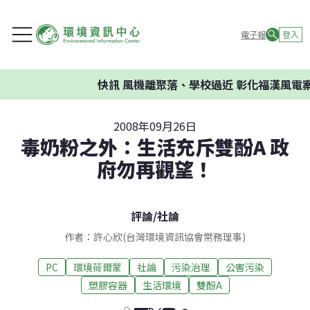
電子報
登入
快訊
風機離聚落、學校過近 彰化福漢風電案環
2008年09月26日
毒奶粉之外：生活充斥雙酚A 政
府勿再觀望！
評論
/
社論
作者：許心欣(台灣環境資訊協會常務理事)
PC
環境荷爾蒙
社論
污染治理
公害污染
塑膠容器
生活環境
雙酚A