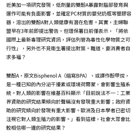
近美加一項研究發現，低劑量的雙酚A暴露對腦部發育與
運作可能有負面影響，並確定PC材質的嬰兒奶瓶等塑膠容
器，溶出的雙酚A對人類健康有潛在危害。其實，主婦聯
盟早在3年前即提出警告，但環保署日前僅表示，「將依
國際上最新毒理研究資訊，評估列管為毒性化學物質之可
行性」，另外也不見衛生署提出對策。難道，要消費者自
求多福？
雙酚A，原文Bisphenol A（縮寫BPA），或譯作酚甲烷，
是一種已知的內分泌干擾素或環境荷爾蒙，會影響生殖系
統。對人類的影響在維基百科顯示「目前說法不一：工業
界資助的研究結果傾向於聲稱沒有發現重大影響；政府資
助的研究傾向於發現有重大影響。歐洲及日本學者已密切
注視它對人類生殖力的影響。」看到這樣，社會大眾會比
較相信哪一邊的研究結果？