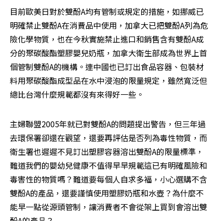
目前歐美日對於雙酚A均有管制或規定的措施，如挪威已
明確禁止雙酚A在消費品中使用，加拿大已把雙酚A列為危
險化學物質，也在今秋實施禁止進口和銷售含有雙酚A成
分的聚碳酸酯塑膠嬰兒奶瓶，加拿大衛生部成為世界上首
個管制雙酚A的機構。連中國也已訂出食品容器、包裝材
料用聚碳酸酯成型品在水中浸泡的限量規定，雖然寬泛但
總比台灣什麼規範都沒有來得好一些。
主婦聯盟2005年就已對雙酚A的問題提出警告，但三年過
去環保署卻還在觀望，還要再評估是否列為毒性物質，而
衛生署也遲遲不見訂出塑膠容器溶出雙酚A的限量標準，
難道我們的嬰幼兒健康不值得早早規範這已有明確風險和
毒害性的物質嗎？難道要每個人自求多福，小心選購不含
雙酚A的產品，還要謹慎使用塑膠奶瓶和水壺？為什麼不
能早一點從源頭管制，讓消費者不會從架上買到會溶出雙
酚A的產品？