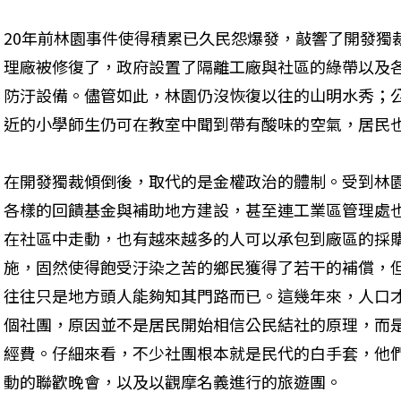
20年前林園事件使得積累已久民怨爆發，敲響了開發獨
理廠被修復了，政府設置了隔離工廠與社區的綠帶以及
防汙設備。儘管如此，林園仍沒恢復以往的山明水秀；
近的小學師生仍可在教室中聞到帶有酸味的空氣，居民
在開發獨裁傾倒後，取代的是金權政治的體制。受到林
各樣的回饋基金與補助地方建設，甚至連工業區管理處
在社區中走動，也有越來越多的人可以承包到廠區的採
施，固然使得飽受汙染之苦的鄉民獲得了若干的補償，
往往只是地方頭人能夠知其門路而已。這幾年來，人口
個社團，原因並不是居民開始相信公民結社的原理，而
經費。仔細來看，不少社團根本就是民代的白手套，他
動的聯歡晚會，以及以觀摩名義進行的旅遊團。