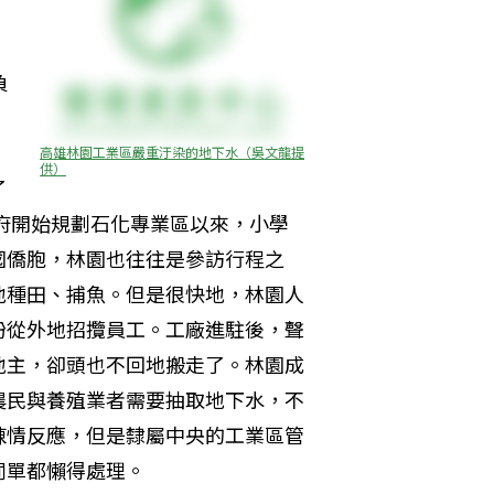
，
。
負
高雄林園工業區嚴重汙染的地下水（吳文龍提
供）
了
政府開始規劃石化專業區以來，小學
國僑胞，林園也往往是參訪行程之
地種田、捕魚。但是很快地，林園人
紛從外地招攬員工。工廠進駐後，聲
地主，卻頭也不回地搬走了。林園成
農民與養殖業者需要抽取地下水，不
陳情反應，但是隸屬中央的工業區管
罰單都懶得處理。