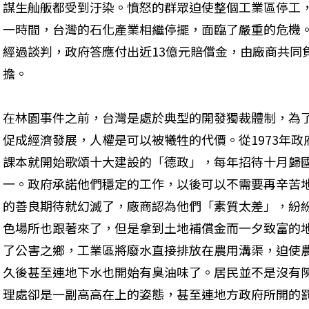
謀生舢舨都受到汙染。憤怒的群眾迫使整個工業區停工
一時間，台灣的石化產業相繼停擺，面臨了嚴重的危機
經過談判，政府答應付出近13億元賠償金，由廠商共同
擔。
在林園事件之前，台灣是處於典型的開發獨裁體制，為
促成經濟發展，人權是可以被犧牲的代價。從1973年
課本就開始歌頌十大建設的「德政」，每年招待十月歸
一。政府承諾他們穩定的工作，以後可以不需要再辛苦
的善良期待就幻滅了，廠商認為他們「素質太差」，紛
色場所也跟著來了，但是拿到土地補償金而一夕致富的
了公害之鄉，工業區將廢水直接排放在農用溝渠，迫使
久後甚至連地下水也開始有臭油味了。居民並不是沒有
理處卻是一副高高在上的姿態，甚至連地方政府所開的