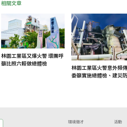
相關文章
林園工業區又爆火警 環團呼
籲比照六輕做總體檢
林園工業區火警意外頻傳
委籲實施總體檢、建災
訊系統
環境徵才
活動