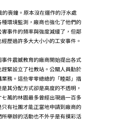
裁的喪鐘。原本沒在運作的汙水處
各種環境監測，廠商也強化了他們的
公害事件的頻率與強度減緩了，但鄰
也經歷過許多大大小小的工安事件。
園事件震撼教育的廠商開始提出各式
也趕緊設立了社教站。公關人員勤於
購業務。這些零零總總的「睦鄰」措
但是其分配方式卻是高度的不透明，
才七萬的林園最多曾經出現過一百多
是只有社團才能正當地申請到廠商的
們所舉辦的活動也不外乎是有摸彩活