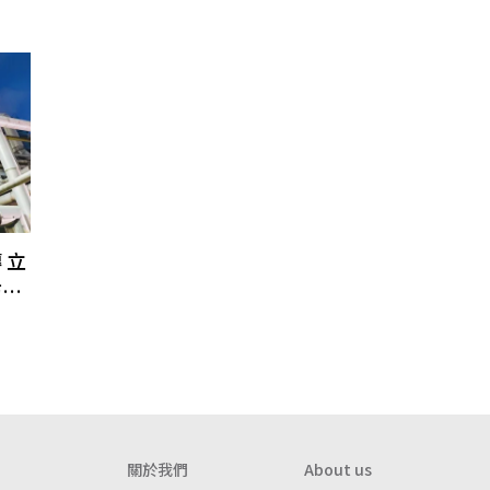
 立
防簡
關於我們
About us