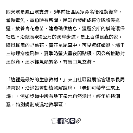
四寮溪是鳳山溪支流，5年前社區民眾命名後推動復育，
當時毒魚、電魚時有所聞，民眾自發組成巡守隊護溪巡
邏，放養青花魚苗、建魚礁供棲息，獲選公所的模範環保
社區。沿總長460公尺的溪畔步道，是上百種昆蟲的家，
隨風搖曳的野薑花、黃花鼠尾草中，可見紫紅蜻蜓、埔里
三線蝶穿梭飛舞，夏季時螢火蟲夜間點綴，因公所推動封
溪保育，溪水裡魚類繁多，有馬口魚悠游。
「這裡是最好的生態教材！」東山社區發展協會理事長周
增喜說，沿途設置動植物解說牌，「老師可帶學生來上
課」，例如步道中段有地下泉水自然湧出，經年維持潮
濕，特別規劃成濕地教學區。