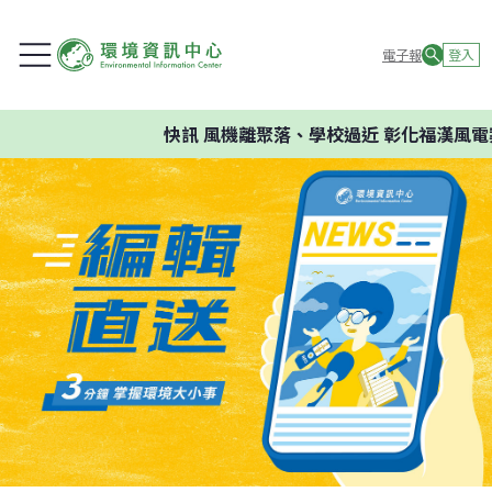
電子報
登入
快訊
風機離聚落、學校過近 彰化福漢風電