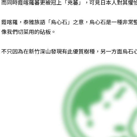
而同時霞喀羅蕃更被冠上「兇蕃」，可見日本人對其懼
霞喀羅，泰雅族語「烏心石」之意，烏心石是一種非常
像我們切菜用的砧板。 
不只因為在新竹深山發現有此優質樹種，另一方面烏石