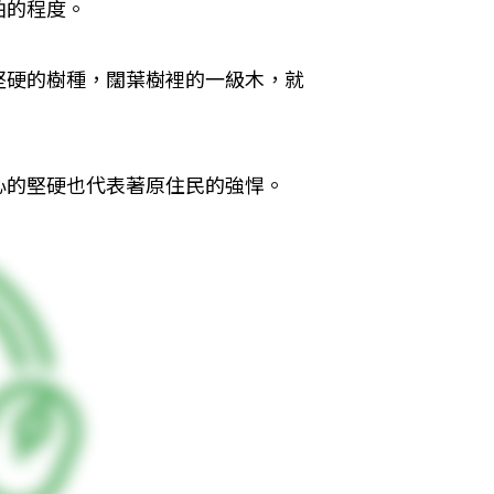
怕的程度。
堅硬的樹種，闊葉樹裡的一級木，就
心的堅硬也代表著原住民的強悍。