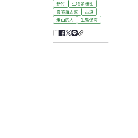
新竹
生物多樣性
霞喀羅古道
古道
走山的人
生態保育