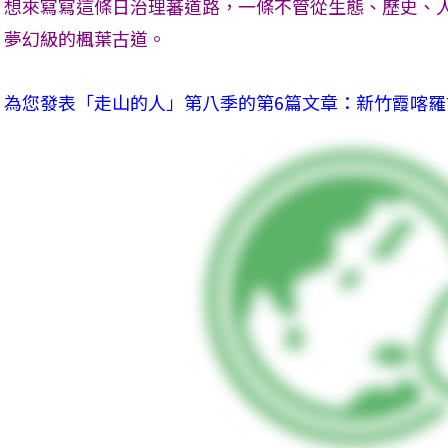
想來寫寫這條日治理蕃道路，一條不管從生態、歷史、
夢幻級的楓葉古道。
為您發表「走山的人」第八季的第6篇文章：新竹霞喀羅