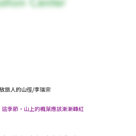
  ──北坑溪古道大系‧流放旅人的山徑/李瑞宗
。這季節，山上的楓葉應該漸漸轉紅