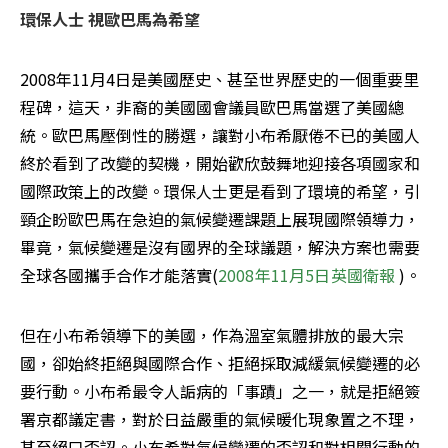
環保人士 視歐巴馬為希望
2008年11月4日是美國歷史、甚至世界歷史的一個重要里
程碑，這天，非裔的美國國會議員歐巴馬當選了美國總
統。歐巴馬壓倒性的勝選，讓對小布希厭倦不已的美國人
終於看到了改變的契機，開始歡欣鼓舞地迎接各項國家和
國際政策上的改變。環保人士更是看到了環境的希望，引
頸企盼歐巴馬在急迫的氣候變遷課題上展現國際領導力，
畢竟，氣候變遷是沒有國界的全球議題，解決方案也需要
全球各國攜手合作才能落實(
2008年11月5日英國衛報
 )。 
但在小布希領導下的美國，作為溫室氣體排放的最大宗
國，卻始終拒絕與國際合作、拒絕採取減緩氣候變遷的必
要行動。小布希最令人詬病的「事蹟」之一，就是拒絕簽
署京都議定書，對於日益嚴重的氣候暖化現象置之不理，
甚至絕口否認。小布希對氣候變遷的否認和對相關行動的