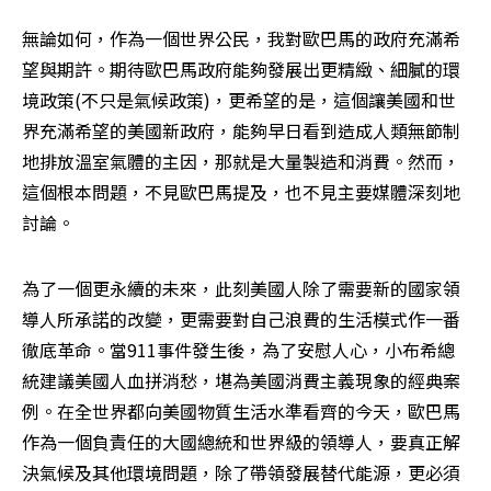
無論如何，作為一個世界公民，我對歐巴馬的政府充滿希
望與期許。期待歐巴馬政府能夠發展出更精緻、細膩的環
境政策(不只是氣候政策)，更希望的是，這個讓美國和世
界充滿希望的美國新政府，能夠早日看到造成人類無節制
地排放溫室氣體的主因，那就是大量製造和消費。然而，
這個根本問題，不見歐巴馬提及，也不見主要媒體深刻地
討論。 
為了一個更永續的未來，此刻美國人除了需要新的國家領
導人所承諾的改變，更需要對自己浪費的生活模式作一番
徹底革命。當911事件發生後，為了安慰人心，小布希總
統建議美國人血拼消愁，堪為美國消費主義現象的經典案
例。在全世界都向美國物質生活水準看齊的今天，歐巴馬
作為一個負責任的大國總統和世界級的領導人，要真正解
決氣候及其他環境問題，除了帶領發展替代能源，更必須