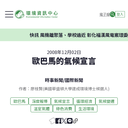
電子報
登入
快訊
風機離聚落、學校過近 彰化福漢風電案環委建
2008年12月02日
歐巴馬的氣候宣言
時事新聞
/
國際新聞
作者：廖桂賢(美國華盛頓大學建成環境博士候選人)
歐巴馬
深度報導
氣候宣言
循環經濟
氣候變遷
溫室氣體
綠色消費
生活環境