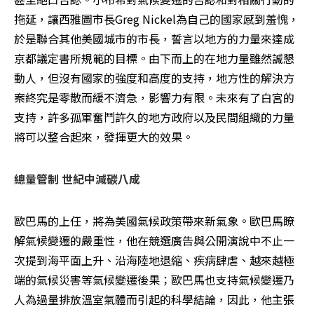
拖延，讓西雅圖市長Greg Nickel為自己的國家感到羞愧，
於是聯合其他美國城市的市長，誓言以地方的力量來達成
京都議定書所規範的目標。由下而上的在地力量雖然誠懇
動人，但沒有國家的強度和高度的支持，地方性的解決方
案終究是零散而緩不濟急，影響力有限。未來有了白宮的
支持，許多孤軍奮鬥許久的地方政府以及民間組織的力量
將可以整合起來，發揮更大的效果。
總量管制 世紀中減碳八成
歐巴馬的上任，將為美國氣候政策帶來新氣象。歐巴馬瞭
解氣候變遷的嚴重性，他在競選廣告與公開演說中不止一
次提到海平面上升、沿海陸地退縮、疾病肆虐、越來越極
端的氣候災害等氣候變遷後果；歐巴馬也支持氣候變遷乃
人為過量排放溫室氣體而引起的科學結論，因此，他主張