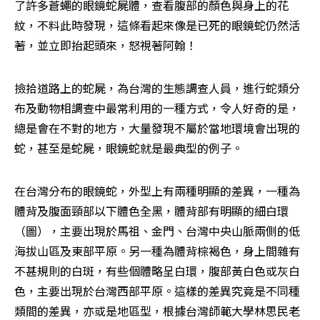
了許多蒼蠅的眼鏡蛇屍體，查看腹部的顏色與身上的花
紋，不料此時發現，這條看起來像是已死的眼鏡蛇仍然活
著，並立即抬起頭來，怒視著阿翰！
撿拾道路上的蛇屍，為台灣的生態調查人員，進行蛇類分
布及動物相調查中最常利用的一種方式，令人好奇的是，
總是會在不對的地方，大量發現不屬於當地環境會出現的
蛇，甚至是蛇屍，眼鏡蛇就是最典型的例子。
在台灣分布的眼鏡蛇，外型上有兩種明顯的差異，一種為
體背及腹面頸部以下體色全黑，體背部有明顯的細白環
（圖），主要出現於馬祖、金門、台灣中央山脈兩側的低
海拔山區及東部平原。另一種為體背棕褐色，身上間雜有
不甚規則的白斑，有些個體略呈白環，腹部黃白色或灰白
色，主要出現於台灣西部平原。這樣的差異究竟是不同種
類間的差異，亦或是地區型，根據台灣師範大學林思民老