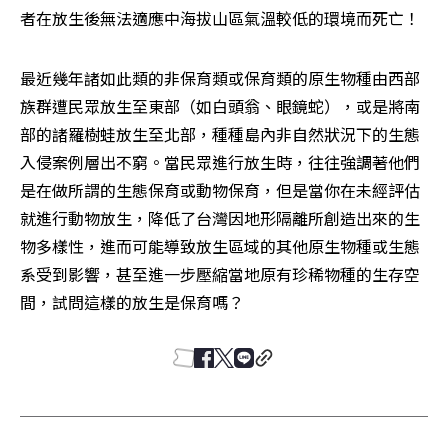
者在放生後無法適應中海拔山區氣溫較低的環境而死亡！
最近幾年諸如此類的非保育類或保育類的原生物種由西部
族群遭民眾放生至東部（如白頭翁、眼鏡蛇），或是將南
部的諸羅樹蛙放生至北部，種種島內非自然狀況下的生態
入侵案例層出不窮。當民眾進行放生時，往往強調著他們
是在做所謂的生態保育或動物保育，但是當你在未經評估
就進行動物放生，降低了台灣因地形隔離所創造出來的生
物多樣性，進而可能導致放生區域的其他原生物種或生態
系受到影響，甚至進一步壓縮當地原有珍稀物種的生存空
間，試問這樣的放生是保育嗎？