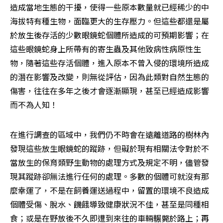
造成當地生態的干擾，使得一些原本數量就已經稀少的中
海拔特有種生物，面臨更大的生存壓力。但這些都還是屬
於放生後存活的少數眼鏡蛇個體所造成的可預期影響；在
這些眼鏡蛇身上所帶有的寄生蟲及其他致病性病原性生
物，隨著這些存活個體，進入原本不曾入侵的環境所造成
的潛在影響及改變，則無從評估，因為此類對自然生態的
傷害，往往在多年之後才會逐漸顯現，甚至已經造成影響
而不為人知！
在進行調查的區域中，我們仍不時會在遠離道路的樹林內
發現這些放生眼鏡蛇的蹤跡，但礙於現有相關法令對於不
當放生的保育類野生動物的處理方式及規定不明，儘管發
現其蹤跡卻無法進行任何的處理。多數的個體可就沒有那
麼幸運了，不是在飼養運送過程中，留置的環境不良造成
個體受傷、脫水、饑餓導致健康狀況不佳，甚至是同種相
食；或是在野放後不久即遭到來往的車輛輾斃於路上；再