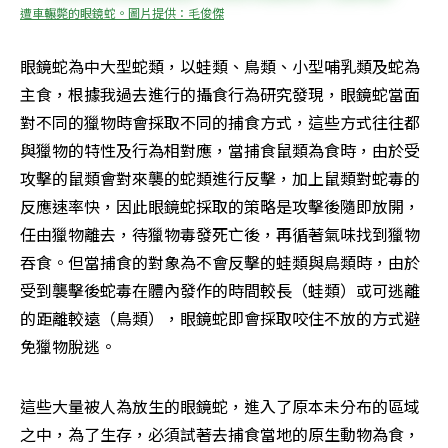
遭車輾斃的眼鏡蛇。圖片提供：毛俊傑
眼鏡蛇為中大型蛇類，以蛙類、鳥類、小型哺乳類及蛇為
主食，根據我過去進行的攝食行為研究發現，眼鏡蛇當面
對不同的獵物時會採取不同的捕食方式，這些方式往往都
與獵物的特性及行為相對應，當捕食鼠類為食時，由於受
攻擊的鼠類會對來襲的蛇類進行反擊，加上鼠類對蛇毒的
反應速率快，因此眼鏡蛇採取的策略是攻擊後隨即放開，
任由獵物離去，待獵物毒發死亡後，再循著氣味找到獵物
吞食。但當捕食的對象為不會反擊的蛙類與鳥類時，由於
受到襲擊後蛇毒在體內發作的時間較長（蛙類）或可逃離
的距離較遠（鳥類），眼鏡蛇即會採取咬住不放的方式避
免獵物脫逃。
這些大量被人為放生的眼鏡蛇，進入了原本未分布的區域
之中，為了生存，必須試著去捕食當地的原生動物為食，