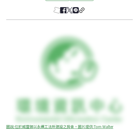
圖說:位於威靈頓以永續工法所建設之房舍。圖片提供:Tom Walter